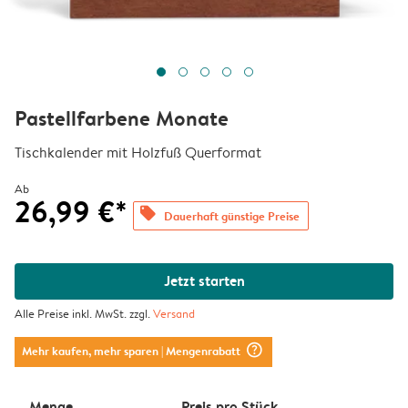
Pastellfarbene Monate
Tischkalender mit Holzfuß Querformat
Ab
26,99 €*
offers
Dauerhaft günstige Preise
Jetzt starten
Alle Preise inkl. MwSt. zzgl.
Versand
question_mark_circle
Mehr kaufen, mehr sparen
| Mengenrabatt
Menge
Preis pro Stück