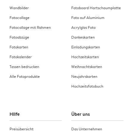
Wandbilder
Fotoboard Hartschaumplatte
Fotocollage
Foto auf Aluminium
Fotocollage mit Rahmen
Acrylglas Foto
Fotoabzüge
Dankeskarten
Fotokarten
Einladungskarten
Fotokalender
Hochzeitskarten
Tassen bedrucken
Weihnachtskarten
Alle Fotoprodukte
Neujahrskarten
Hochzeitsfotobuch
Hilfe
Über uns
Preisübersicht
Das Unternehmen