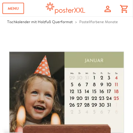
profile
shopping_cart
MENU
Tischkalender mit Holzfuß Querformat
Pastellfarbene Monate