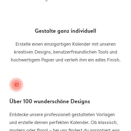
Gestalte ganz individuell
Erstelle einen einzigartigen Kalender mit unseren
kreativen Designs, benutzerfreundlichen Tools und
hochwertigem Papier und verleih ihm ein edles Finish.
layout_alt
Über 100 wunderschöne Designs
Entdecke unsere professionell gestalteten Vorlagen
und erstelle deinen perfekten Kalender. Ob klassisch,
modern oder floral – bei uns findest du garantiert was