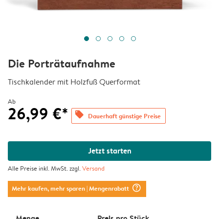
Die Porträtaufnahme
Tischkalender mit Holzfuß Querformat
Ab
26,99 €*
offers
Dauerhaft günstige Preise
Jetzt starten
Alle Preise inkl. MwSt. zzgl.
Versand
question_mark_circle
Mehr kaufen, mehr sparen
| Mengenrabatt
Menge
Preis pro Stück