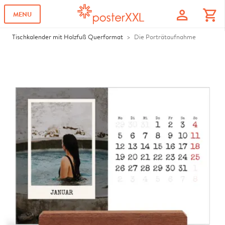
profile
shopping_cart
MENU
Tischkalender mit Holzfuß Querformat
Die Porträtaufnahme