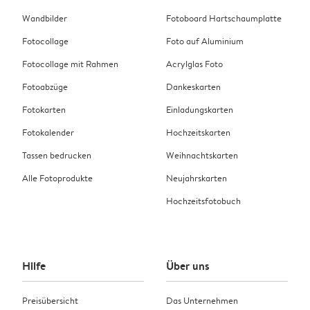
Wandbilder
Fotoboard Hartschaumplatte
Fotocollage
Foto auf Aluminium
Fotocollage mit Rahmen
Acrylglas Foto
Fotoabzüge
Dankeskarten
Fotokarten
Einladungskarten
Fotokalender
Hochzeitskarten
Tassen bedrucken
Weihnachtskarten
Alle Fotoprodukte
Neujahrskarten
Hochzeitsfotobuch
Hilfe
Über uns
Preisübersicht
Das Unternehmen