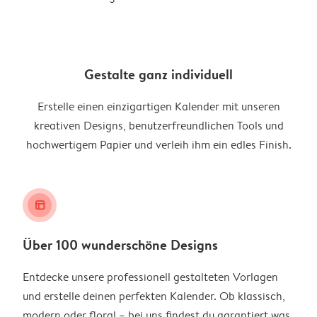
Gestalte ganz individuell
Erstelle einen einzigartigen Kalender mit unseren
kreativen Designs, benutzerfreundlichen Tools und
hochwertigem Papier und verleih ihm ein edles Finish.
layout_alt
Über 100 wunderschöne Designs
Entdecke unsere professionell gestalteten Vorlagen
und erstelle deinen perfekten Kalender. Ob klassisch,
modern oder floral – bei uns findest du garantiert was