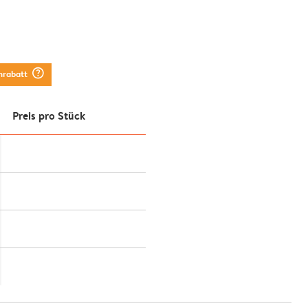
question_mark_circle
nrabatt
Preis pro Stück