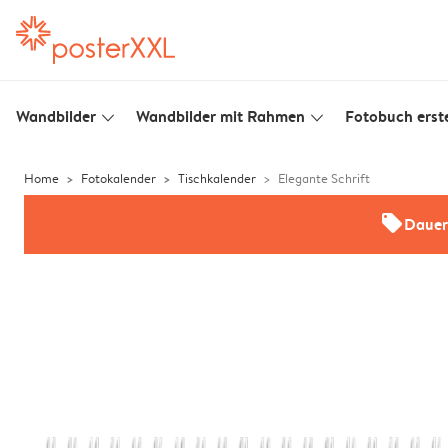
Wandbilder
Wandbilder mit Rahmen
Fotobuch erste
slim_arrow_down
slim_arrow_down
Home
Fotokalender
Tischkalender
Elegante Schrift
offers
Dauer