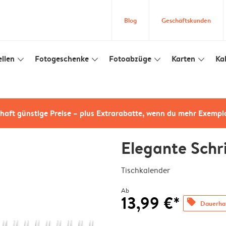
Blog
Geschäftskunden
llen
Fotogeschenke
Fotoabzüge
Karten
Ka
slim_arrow_down
slim_arrow_down
slim_arrow_down
slim_arrow_down
haft günstige Preise – plus Extrarabatte, wenn du mehr Exempl
Elegante Schri
Tischkalender
Ab
13,99 €*
offers
Dauerhaf