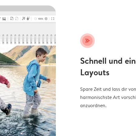
stars_plus
Schnell und ei
Layouts
Spare Zeit und lass dir v
harmonischste Art vorschl
anzuordnen.