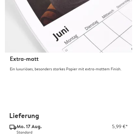
Extra-matt
Ein luxuriöses, besonders starkes Papier mit extra-mattem Finish.
Lieferung
Mo. 17 Aug.
5,99 €*
delivery_standard_v2
Standard