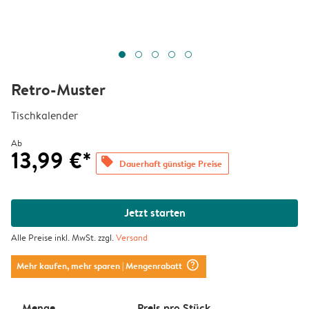
Retro-Muster
Tischkalender
Ab
13,99 €*
offers
Dauerhaft günstige Preise
Jetzt starten
Alle Preise inkl. MwSt. zzgl.
Versand
question_mark_circle
Mehr kaufen, mehr sparen
| Mengenrabatt
Menge
Preis pro Stück