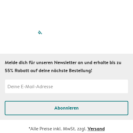
filled-pagination
outlined-paginatio
outlined-paginat
outlined-pagin
outlined-pag
outlined-p
Melde dich für unseren Newsletter an und erhalte bis zu
55% Rabatt auf deine nächste Bestellung!
Abonnieren
Versand
*Alle Preise inkl. MwSt. zzgl.