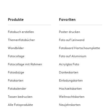
Produkte
Favoriten
Fotobuch erstellen
Poster drucken
Themenfotobücher
Foto auf Leinwand
Wandbilder
Fotoboard Hartschaumplatte
Fotocollage
Foto auf Aluminium
Fotocollage mit Rahmen
Acrylglas Foto
Fotoabzüge
Dankeskarten
Fotokarten
Einladungskarten
Fotokalender
Hochzeitskarten
Tassen bedrucken
Weihnachtskarten
Alle Fotoprodukte
Neujahrskarten