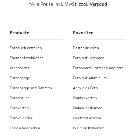
Versand
*Alle Preise inkl. MwSt. zzgl.
Produkte
Favoriten
Fotobuch erstellen
Poster drucken
Themenfotobücher
Foto auf Leinwand
Wandbilder
Fotoboard Hartschaumplatte
Fotocollage
Foto auf Aluminium
Fotocollage mit Rahmen
Acrylglas Foto
Fotoabzüge
Dankeskarten
Fotokarten
Einladungskarten
Fotokalender
Hochzeitskarten
Tassen bedrucken
Weihnachtskarten