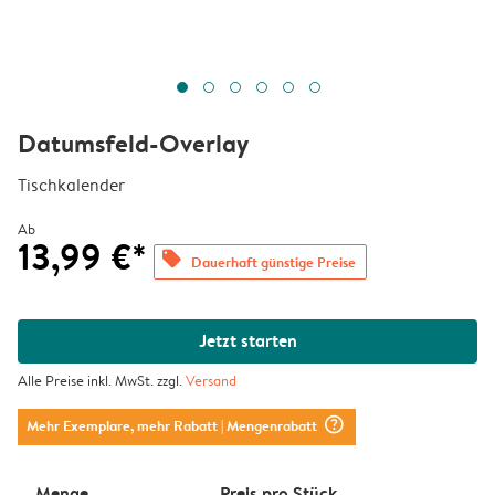
Datumsfeld-Overlay
Tischkalender
Ab
13,99 €*
offers
Dauerhaft günstige Preise
Jetzt starten
Alle Preise inkl. MwSt. zzgl.
Versand
question_mark_circle
Mehr Exemplare, mehr Rabatt
| Mengenrabatt
Menge
Preis pro Stück