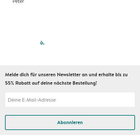
Peter
m
filled-pagination
outlined-paginatio
outlined-paginat
outlined-pagin
outlined-pag
outlined-p
Melde dich für unseren Newsletter an und erhalte bis zu
55% Rabatt auf deine nächste Bestellung!
Abonnieren