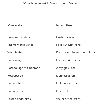
Versand
*Alle Preise inkl. MwSt. zzgl.
Produkte
Favoriten
Fotobuch erstellen
Poster drucken
Themenfotobücher
Foto auf Leinwand
Wandbilder
Fotoboard Hartschaumplatte
Fotocollage
Foto auf Aluminium
Fotocollage mit Rahmen
Acrylglas Foto
Fotoabzüge
Dankeskarten
Fotokarten
Einladungskarten
Fotokalender
Hochzeitskarten
Tassen bedrucken
Weihnachtskarten