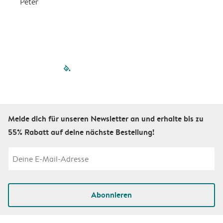
Peter
m
filled-pagination
outlined-paginatio
outlined-paginat
outlined-pagin
outlined-pag
outlined-p
Melde dich für unseren Newsletter an und erhalte bis zu
55% Rabatt auf deine nächste Bestellung!
Abonnieren