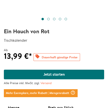
Ein Hauch von Rot
Tischkalender
Ab
13,99 €*
offers
Dauerhaft günstige Preise
Jetzt starten
Alle Preise inkl. MwSt. zzgl.
Versand
question_mark_circle
Mehr Exemplare, mehr Rabatt
| Mengenrabatt
Menge
Preis pro Stück