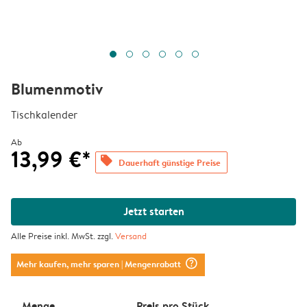
Blumenmotiv
Tischkalender
Ab
13,99 €*
offers
Dauerhaft günstige Preise
Jetzt starten
Alle Preise inkl. MwSt. zzgl.
Versand
question_mark_circle
Mehr kaufen, mehr sparen
| Mengenrabatt
Menge
Preis pro Stück