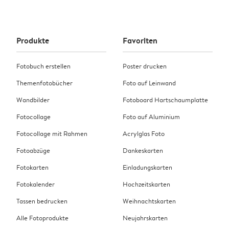
Produkte
Favoriten
Fotobuch erstellen
Poster drucken
Themenfotobücher
Foto auf Leinwand
Wandbilder
Fotoboard Hartschaumplatte
Fotocollage
Foto auf Aluminium
Fotocollage mit Rahmen
Acrylglas Foto
Fotoabzüge
Dankeskarten
Fotokarten
Einladungskarten
Fotokalender
Hochzeitskarten
Tassen bedrucken
Weihnachtskarten
Alle Fotoprodukte
Neujahrskarten