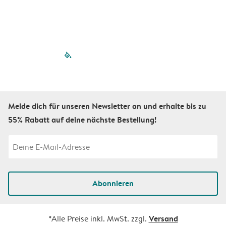
filled-pagination
outlined-paginatio
outlined-paginat
outlined-pagin
outlined-pag
outlined-p
Melde dich für unseren Newsletter an und erhalte bis zu
55% Rabatt auf deine nächste Bestellung!
Abonnieren
Versand
*Alle Preise inkl. MwSt. zzgl.