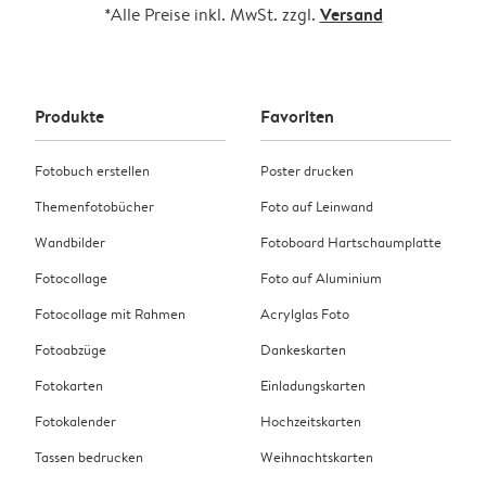
Versand
*Alle Preise inkl. MwSt. zzgl.
Produkte
Favoriten
Fotobuch erstellen
Poster drucken
Themenfotobücher
Foto auf Leinwand
Wandbilder
Fotoboard Hartschaumplatte
Fotocollage
Foto auf Aluminium
Fotocollage mit Rahmen
Acrylglas Foto
Fotoabzüge
Dankeskarten
Fotokarten
Einladungskarten
Fotokalender
Hochzeitskarten
Tassen bedrucken
Weihnachtskarten