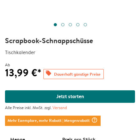
Scrapbook-Schnappschüsse
Tischkalender
Ab
13,99 €*
offers
Dauerhaft günstige Preise
Jetzt starten
Alle Preise inkl. MwSt. zzgl.
Versand
question_mark_circle
Mehr Exemplare, mehr Rabatt
| Mengenrabatt
Menge
Preis pro Stück