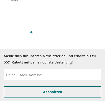
Peter
m
filled-pagination
outlined-paginatio
outlined-paginat
outlined-pagin
outlined-pag
outlined-p
Melde dich für unseren Newsletter an und erhalte bis zu
55% Rabatt auf deine nächste Bestellung!
Abonnieren