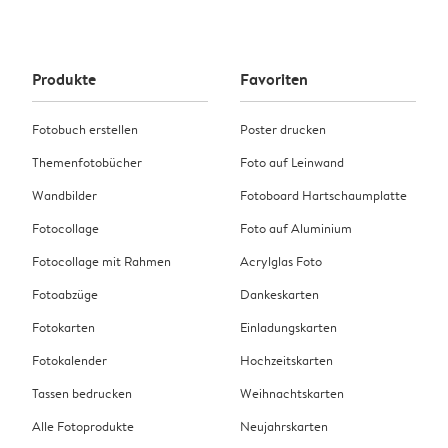
Produkte
Favoriten
Fotobuch erstellen
Poster drucken
Themenfotobücher
Foto auf Leinwand
Wandbilder
Fotoboard Hartschaumplatte
Fotocollage
Foto auf Aluminium
Fotocollage mit Rahmen
Acrylglas Foto
Fotoabzüge
Dankeskarten
Fotokarten
Einladungskarten
Fotokalender
Hochzeitskarten
Tassen bedrucken
Weihnachtskarten
Alle Fotoprodukte
Neujahrskarten