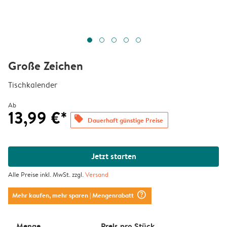
Große Zeichen
Tischkalender
Ab
13,99 €*
offers
Dauerhaft günstige Preise
Jetzt starten
Alle Preise inkl. MwSt. zzgl.
Versand
question_mark_circle
Mehr kaufen, mehr sparen
| Mengenrabatt
Menge
Preis pro Stück