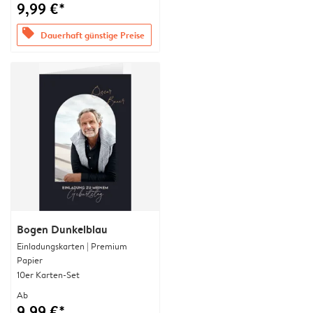
9,99 €*
offers
Dauerhaft günstige Preise
Bogen Dunkelblau
Einladungskarten | Premium
Papier
10er Karten-Set
Ab
9,99 €*