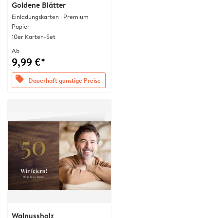
Goldene Blätter
Einladungskarten | Premium
Papier
10er Karten-Set
Ab
9,99 €*
offers
Dauerhaft günstige Preise
Walnussholz