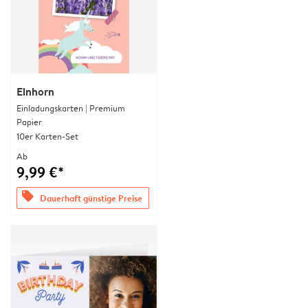
Einhorn
Einladungskarten | Premium
Papier
10er Karten-Set
Ab
9,99 €*
offers
Dauerhaft günstige Preise