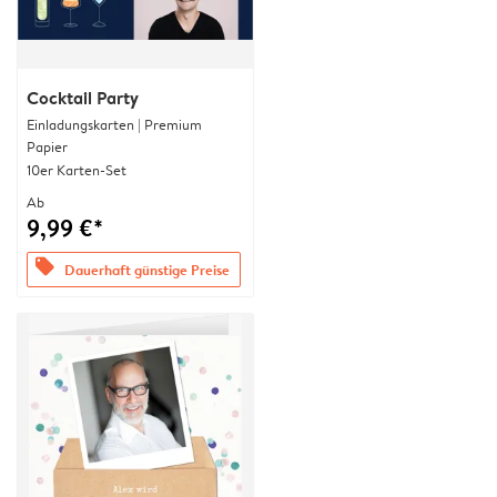
Cocktail Party
Einladungskarten | Premium
Papier
10er Karten-Set
Ab
9,99 €*
offers
Dauerhaft günstige Preise