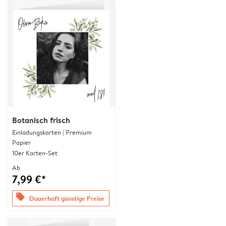
Botanisch frisch
Einladungskarten | Premium
Papier
10er Karten-Set
Ab
7,99 €*
offers
Dauerhaft günstige Preise