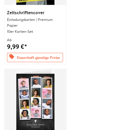
Zeitschriftencover
Einladungskarten | Premium
Papier
10er Karten-Set
Ab
9,99 €*
offers
Dauerhaft günstige Preise