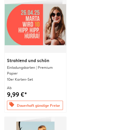
Strahlend und schön
Einladungskarten | Premium
Papier
10er Karten-Set
Ab
9,99 €*
offers
Dauerhaft günstige Preise