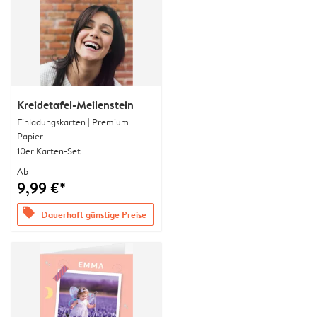
Kreidetafel-Meilenstein
Einladungskarten | Premium
Papier
10er Karten-Set
Ab
9,99 €*
offers
Dauerhaft günstige Preise