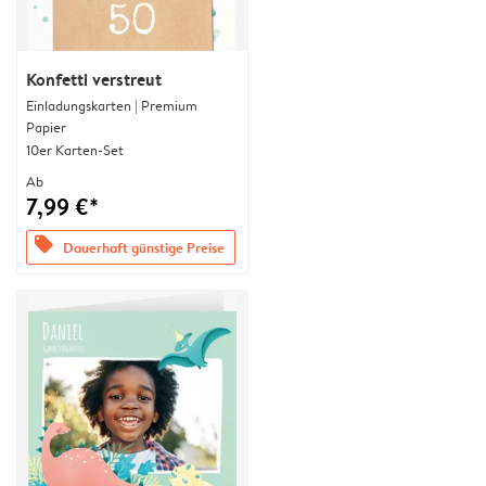
Konfetti verstreut
Einladungskarten | Premium
Papier
10er Karten-Set
Ab
7,99 €*
offers
Dauerhaft günstige Preise