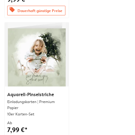
offers
Dauerhaft günstige Preise
Aquarell-Pinselstriche
Einladungskarten | Premium
Papier
10er Karten-Set
Ab
7,99 €*