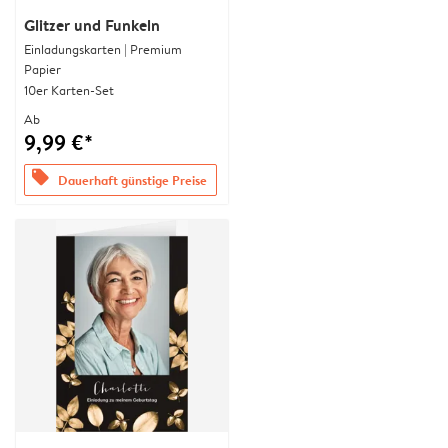
Glitzer und Funkeln
Einladungskarten | Premium
Papier
10er Karten-Set
Ab
9,99 €*
offers
Dauerhaft günstige Preise