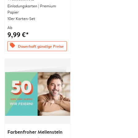
Einladungskarten | Premium
Papier
10er Karten-Set
Ab
9,99 €*
offers
Dauerhaft günstige Preise
Farbenfroher Meilenstein