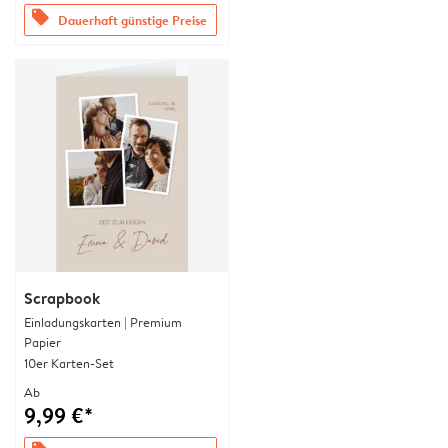
offers
Dauerhaft günstige Preise
Scrapbook
Einladungskarten | Premium
Papier
10er Karten-Set
Ab
9,99 €*