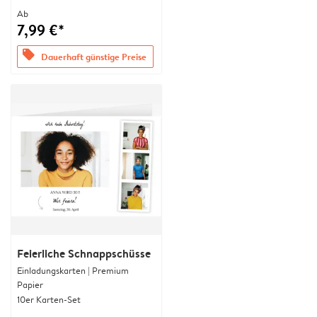
Ab
7,99 €*
offers
Dauerhaft günstige Preise
Feierliche Schnappschüsse
Einladungskarten | Premium
Papier
10er Karten-Set