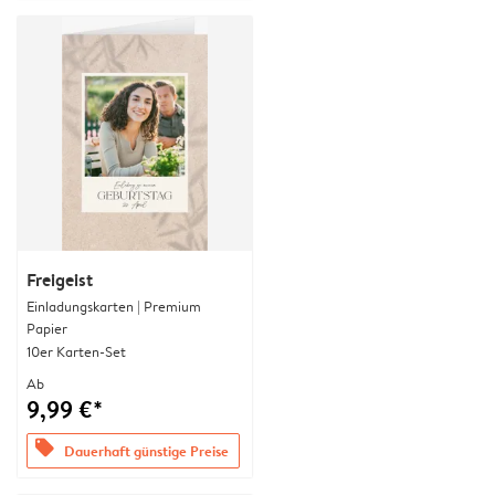
Freigeist
Einladungskarten | Premium
Papier
10er Karten-Set
Ab
9,99 €*
offers
Dauerhaft günstige Preise