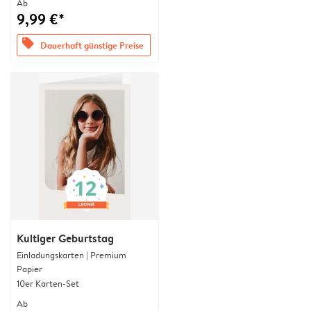
Ab
9,99 €*
offers
Dauerhaft günstige Preise
Kultiger Geburtstag
Einladungskarten | Premium
Papier
10er Karten-Set
Ab