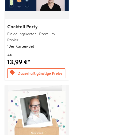
Cocktail Party
Einladungskarten | Premium
Papier
10er Karten-Set
Ab
13,99 €*
offers
Dauerhaft günstige Preise