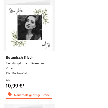
Botanisch frisch
Einladungskarten | Premium
Papier
10er Karten-Set
Ab
10,99 €*
offers
Dauerhaft günstige Preise