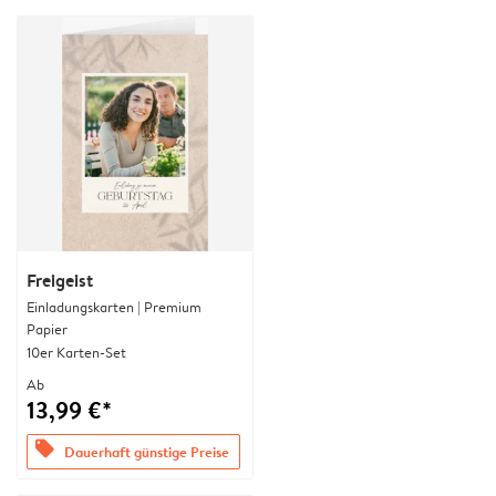
Freigeist
Einladungskarten | Premium
Papier
10er Karten-Set
Ab
13,99 €*
offers
Dauerhaft günstige Preise