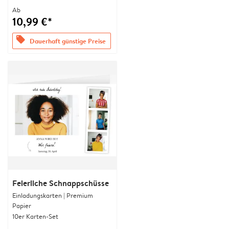
Ab
10,99 €*
offers
Dauerhaft günstige Preise
Feierliche Schnappschüsse
Einladungskarten | Premium
Papier
10er Karten-Set