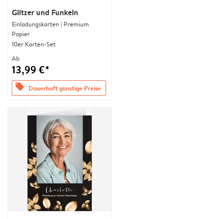
Glitzer und Funkeln
Einladungskarten | Premium
Papier
10er Karten-Set
Ab
13,99 €*
offers
Dauerhaft günstige Preise