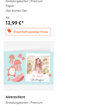
Einladungskarten | Premium
Papier
10er Karten-Set
Ab
13,99 €*
offers
Dauerhaft günstige Preise
Meerestiere
Einladungskarten | Premium