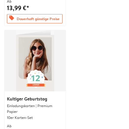
Ab
13,99 €*
offers
Dauerhaft günstige Preise
Kultiger Geburtstag
Einladungskarten | Premium
Papier
10er Karten-Set
Ab