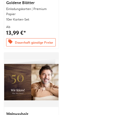
Goldene Blätter
Einladungskarten | Premium
Papier
10er Karten-Set
Ab
13,99 €*
offers
Dauerhaft günstige Preise
Walnussholz