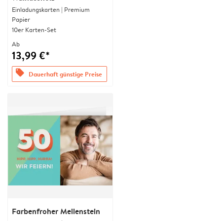
Einladungskarten | Premium
Papier
10er Karten-Set
Ab
13,99 €*
offers
Dauerhaft günstige Preise
Farbenfroher Meilenstein