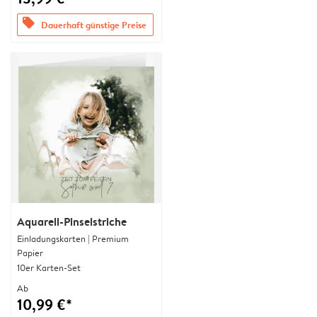
offers
Dauerhaft günstige Preise
Aquarell-Pinselstriche
Einladungskarten | Premium
Papier
10er Karten-Set
Ab
10,99 €*