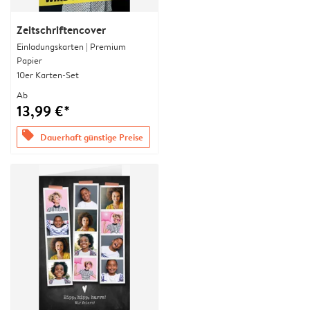
Zeitschriftencover
Einladungskarten | Premium
Papier
10er Karten-Set
Ab
13,99 €*
offers
Dauerhaft günstige Preise