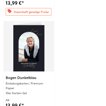
13,99 €*
offers
Dauerhaft günstige Preise
Bogen Dunkelblau
Einladungskarten | Premium
Papier
10er Karten-Set
Ab
13,99 €*