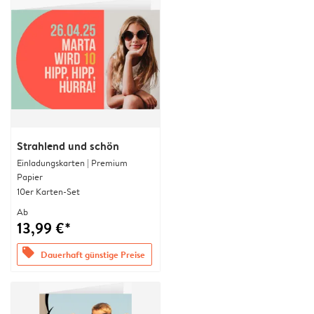
Strahlend und schön
Einladungskarten | Premium
Papier
10er Karten-Set
Ab
13,99 €*
offers
Dauerhaft günstige Preise