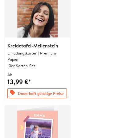
Kreidetafel-Meilenstein
Einladungskarten | Premium
Papier
10er Karten-Set
Ab
13,99 €*
offers
Dauerhaft günstige Preise