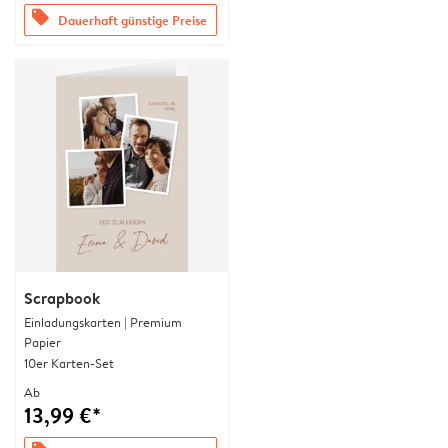
offers
Dauerhaft günstige Preise
Scrapbook
Einladungskarten | Premium
Papier
10er Karten-Set
Ab
13,99 €*