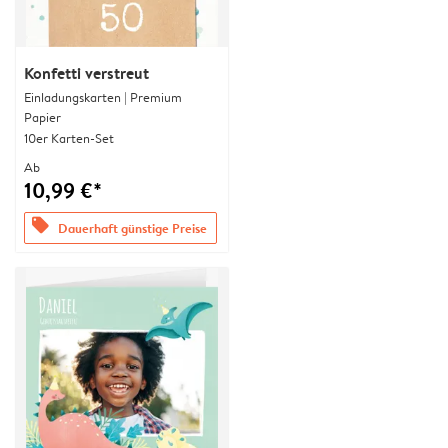
Konfetti verstreut
Einladungskarten | Premium
Papier
10er Karten-Set
Ab
10,99 €*
offers
Dauerhaft günstige Preise