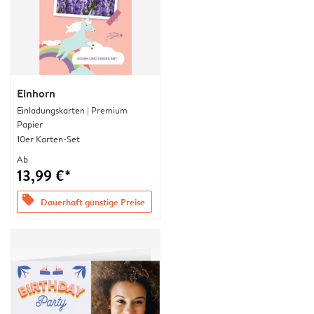
Einhorn
Einladungskarten | Premium
Papier
10er Karten-Set
Ab
13,99 €*
offers
Dauerhaft günstige Preise