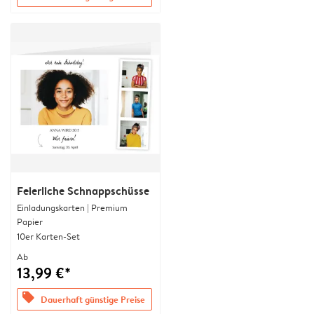
Feierliche Schnappschüsse
Einladungskarten | Premium
Papier
10er Karten-Set
Ab
13,99 €*
offers
Dauerhaft günstige Preise