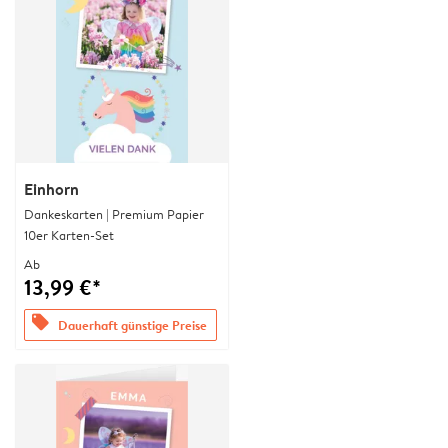
Einhorn
Dankeskarten | Premium Papier
10er Karten-Set
Ab
13,99 €*
offers
Dauerhaft günstige Preise