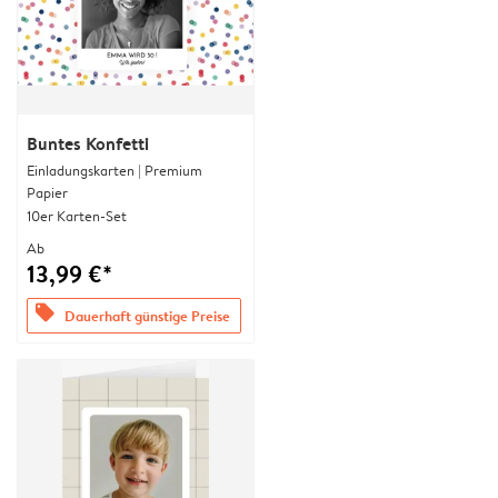
Buntes Konfetti
Einladungskarten | Premium
Papier
10er Karten-Set
Ab
13,99 €*
offers
Dauerhaft günstige Preise