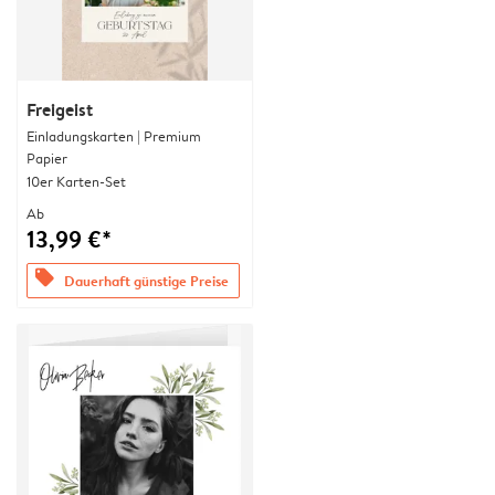
Freigeist
Einladungskarten | Premium
Papier
10er Karten-Set
Ab
13,99 €*
offers
Dauerhaft günstige Preise