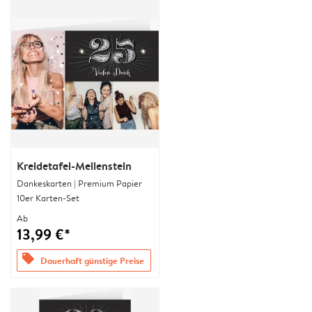
Kreidetafel-Meilenstein
Dankeskarten | Premium Papier
10er Karten-Set
Ab
13,99 €*
offers
Dauerhaft günstige Preise