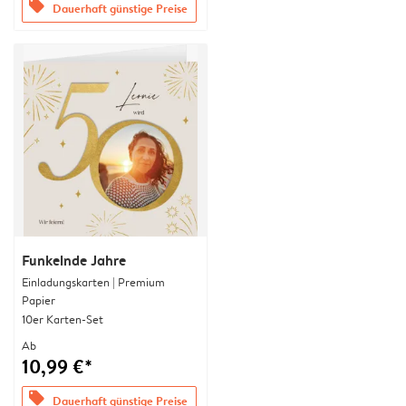
offers
Dauerhaft günstige Preise
Funkelnde Jahre
Einladungskarten | Premium
Papier
10er Karten-Set
Ab
10,99 €*
offers
Dauerhaft günstige Preise