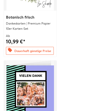
Botanisch frisch
Dankeskarten | Premium Papier
10er Karten-Set
Ab
10,99 €*
offers
Dauerhaft günstige Preise