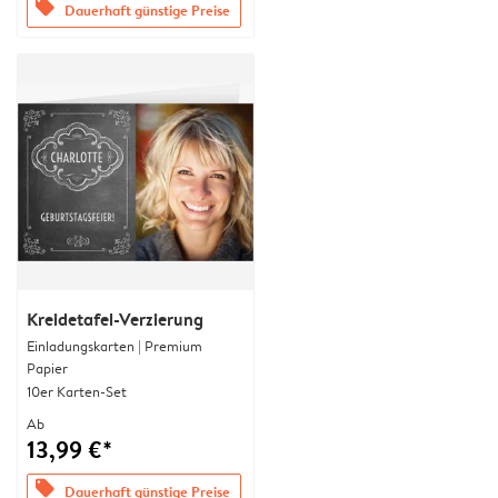
offers
Dauerhaft günstige Preise
Kreidetafel-Verzierung
Einladungskarten | Premium
Papier
10er Karten-Set
Ab
13,99 €*
offers
Dauerhaft günstige Preise