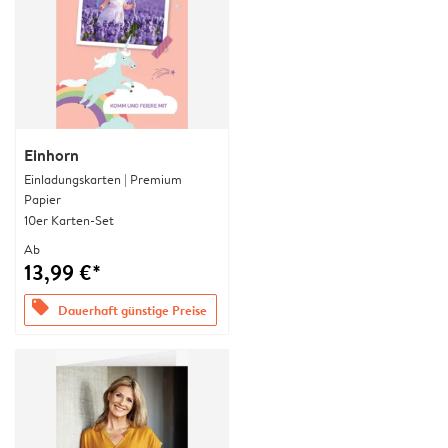
Einhorn
Einladungskarten | Premium
Papier
10er Karten-Set
Ab
13,99 €*
offers
Dauerhaft günstige Preise