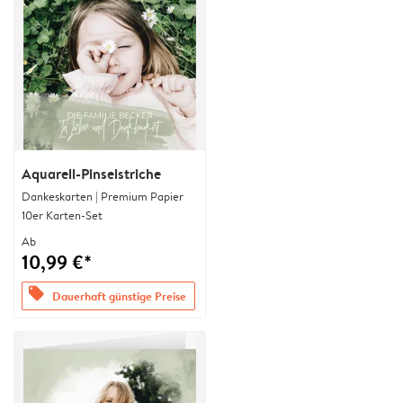
Aquarell-Pinselstriche
Dankeskarten | Premium Papier
10er Karten-Set
Ab
10,99 €*
offers
Dauerhaft günstige Preise