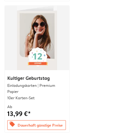
Kultiger Geburtstag
Einladungskarten | Premium
Papier
10er Karten-Set
Ab
13,99 €*
offers
Dauerhaft günstige Preise