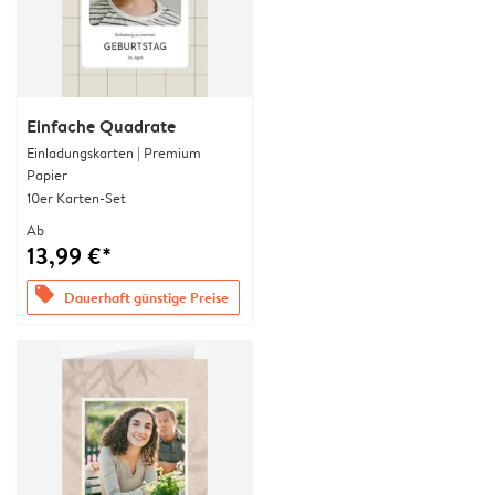
Einfache Quadrate
Einladungskarten | Premium
Papier
10er Karten-Set
Ab
13,99 €*
offers
Dauerhaft günstige Preise