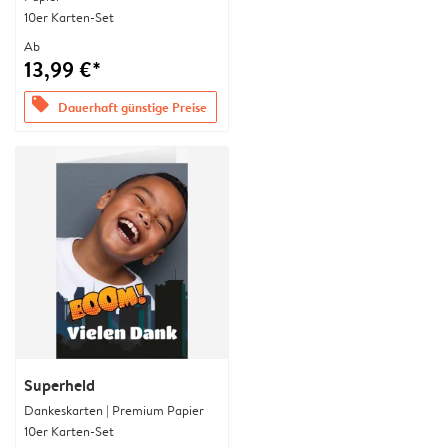
10er Karten-Set
Ab
13,99 €*
offers
Dauerhaft günstige Preise
Superheld
Dankeskarten | Premium Papier
10er Karten-Set