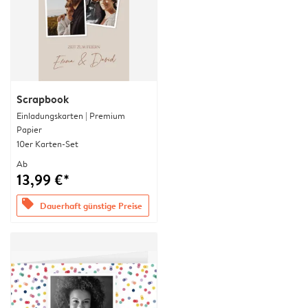
Scrapbook
Einladungskarten | Premium
Papier
10er Karten-Set
Ab
13,99 €*
offers
Dauerhaft günstige Preise