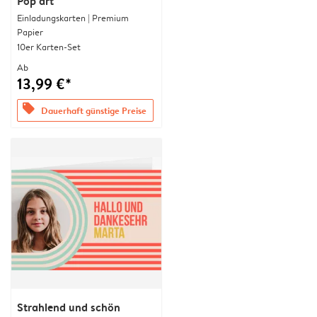
Pop art
Einladungskarten | Premium
Papier
10er Karten-Set
Ab
13,99 €*
offers
Dauerhaft günstige Preise
Strahlend und schön