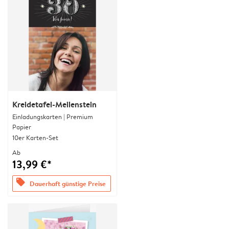
Kreidetafel-Meilenstein
Einladungskarten | Premium
Papier
10er Karten-Set
Ab
13,99 €*
offers
Dauerhaft günstige Preise