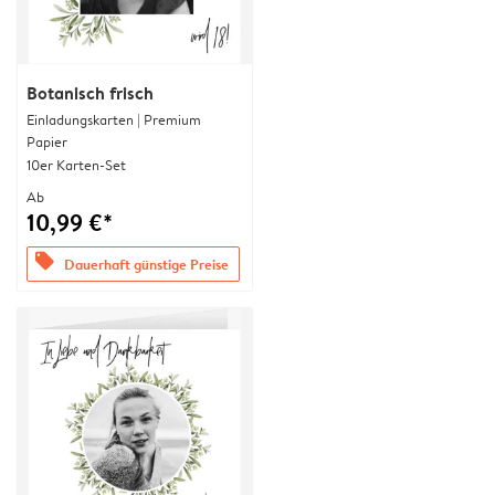
Botanisch frisch
Einladungskarten | Premium
Papier
10er Karten-Set
Ab
10,99 €*
offers
Dauerhaft günstige Preise