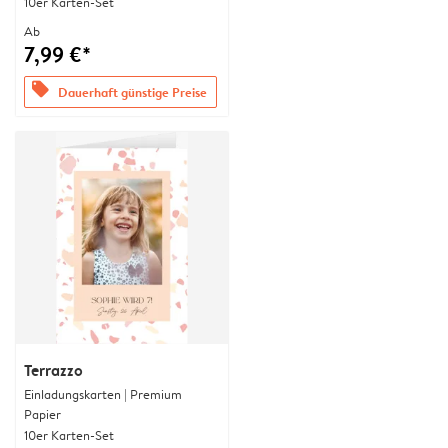
10er Karten-Set
Ab
7,99 €*
offers
Dauerhaft günstige Preise
Terrazzo
Einladungskarten | Premium
Papier
10er Karten-Set