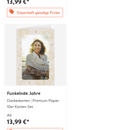
13,99 €*
offers
Dauerhaft günstige Preise
Funkelnde Jahre
Dankeskarten | Premium Papier
10er Karten-Set
Ab
13,99 €*