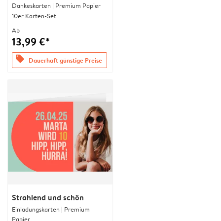
Dankeskarten | Premium Papier
10er Karten-Set
Ab
13,99 €*
offers
Dauerhaft günstige Preise
Strahlend und schön
Einladungskarten | Premium
Papier