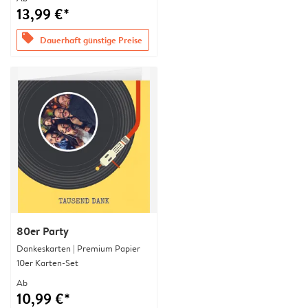
13,99 €*
offers
Dauerhaft günstige Preise
80er Party
Dankeskarten | Premium Papier
10er Karten-Set
Ab
10,99 €*