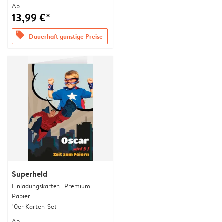
Ab
13,99 €*
offers
Dauerhaft günstige Preise
Superheld
Einladungskarten | Premium
Papier
10er Karten-Set
Ab