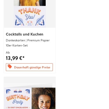
Cocktails und Kuchen
Dankeskarten | Premium Papier
10er Karten-Set
Ab
13,99 €*
offers
Dauerhaft günstige Preise