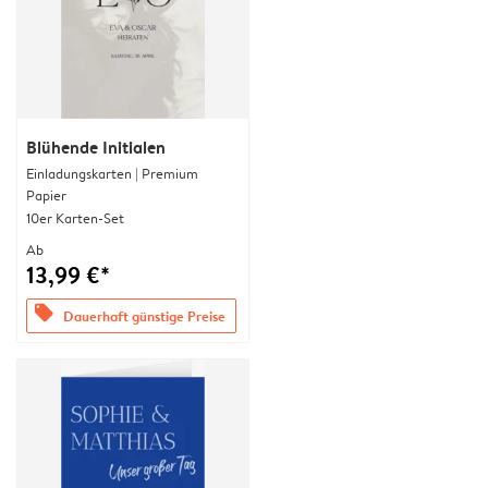
Blühende Initialen
Einladungskarten | Premium
Papier
10er Karten-Set
Ab
13,99 €*
offers
Dauerhaft günstige Preise