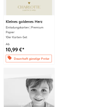
Kleines goldenes Herz
Einladungskarten | Premium
Papier
10er Karten-Set
Ab
10,99 €*
offers
Dauerhaft günstige Preise