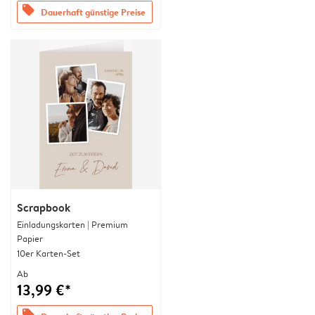
offers
Dauerhaft günstige Preise
Scrapbook
Einladungskarten | Premium
Papier
10er Karten-Set
Ab
13,99 €*
offers