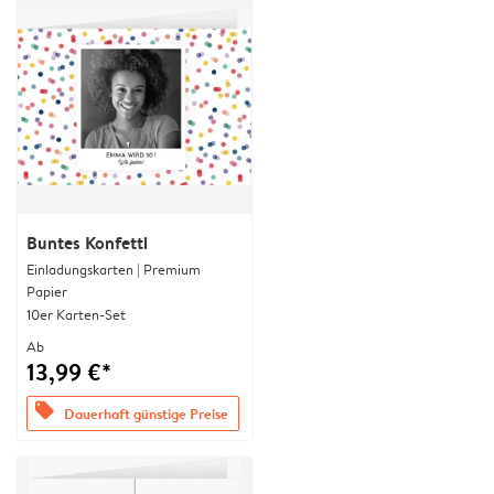
Buntes Konfetti
Einladungskarten | Premium
Papier
10er Karten-Set
Ab
13,99 €*
offers
Dauerhaft günstige Preise