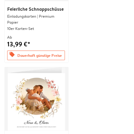
Feierliche Schnappschüsse
Einladungskarten | Premium
Papier
10er Karten-Set
Ab
13,99 €*
offers
Dauerhaft günstige Preise