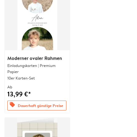
Moderner ovaler Rahmen
Einladungskarten | Premium
Papier
10er Karten-Set
Ab
13,99 €*
offers
Dauerhaft günstige Preise