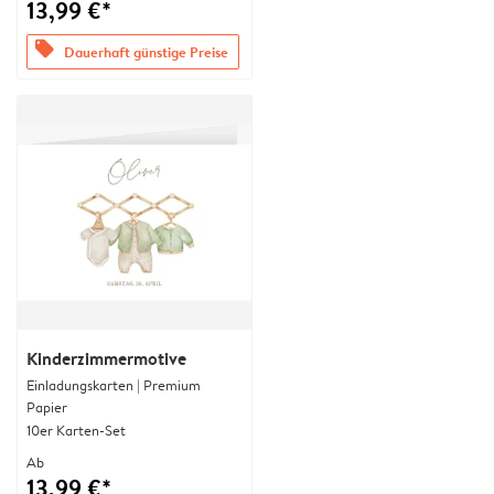
13,99 €*
offers
Dauerhaft günstige Preise
Kinderzimmermotive
Einladungskarten | Premium
Papier
10er Karten-Set
Ab
13,99 €*