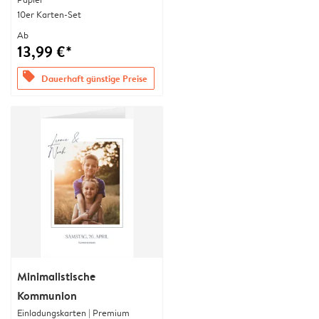
10er Karten-Set
Ab
13,99 €*
offers
Dauerhaft günstige Preise
Minimalistische
Kommunion
Einladungskarten | Premium