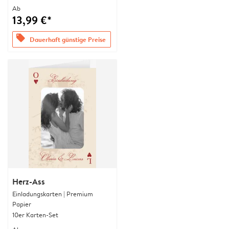
Ab
13,99 €*
offers
Dauerhaft günstige Preise
Herz-Ass
Einladungskarten | Premium
Papier
10er Karten-Set