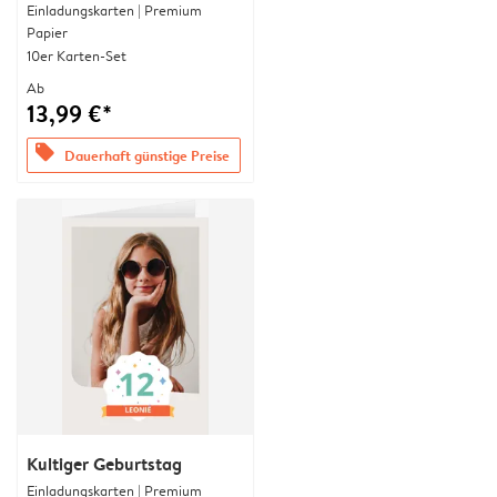
Einladungskarten | Premium
Papier
10er Karten-Set
Ab
13,99 €*
offers
Dauerhaft günstige Preise
Kultiger Geburtstag
Einladungskarten | Premium