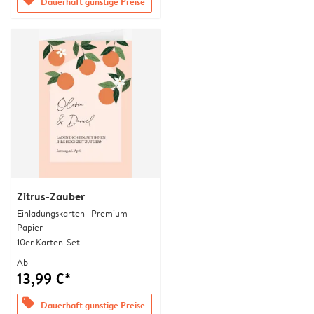
Dauerhaft günstige Preise
Zitrus-Zauber
Einladungskarten | Premium
Papier
10er Karten-Set
Ab
13,99 €*
offers
Dauerhaft günstige Preise