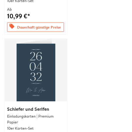
10er Karten-Set
Ab
10,99 €*
offers
Dauerhaft günstige Preise
Schiefer und Serifen
Einladungskarten | Premium
Papier
10er Karten-Set