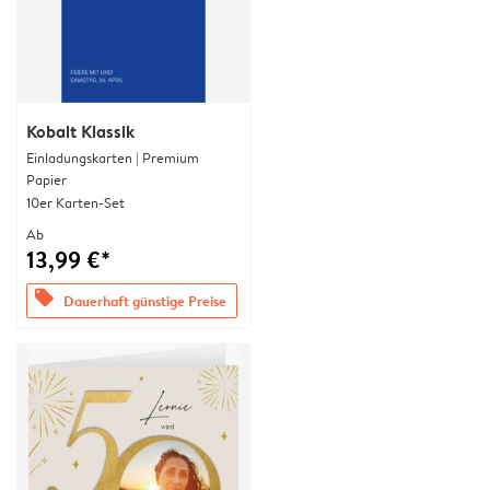
Kobalt Klassik
Einladungskarten | Premium
Papier
10er Karten-Set
Ab
13,99 €*
offers
Dauerhaft günstige Preise