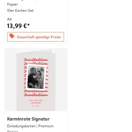
Papier
10er Karten-Set
Ab
13,99 €*
offers
Dauerhaft günstige Preise
Karminrote Signatur
Einladungskarten | Premium
Papier