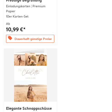
Freudige Begrüßung
Einladungskarten | Premium
Papier
10er Karten-Set
Ab
10,99 €*
offers
Dauerhaft günstige Preise
Elegante Schnappschüsse