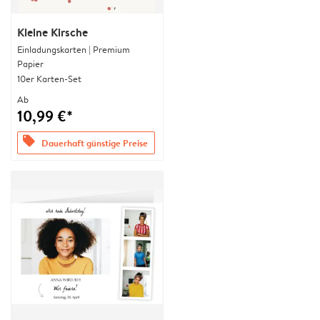
Kleine Kirsche
Einladungskarten | Premium
Papier
10er Karten-Set
Ab
10,99 €*
offers
Dauerhaft günstige Preise