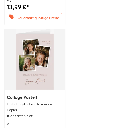
Ab
13,99 €*
offers
Dauerhaft günstige Preise
Collage Pastell
Einladungskarten | Premium
Papier
10er Karten-Set
Ab