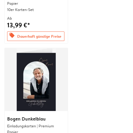
Papier
10er Karten-Set
Ab
13,99 €*
offers
Dauerhaft günstige Preise
Bogen Dunkelblau
Einladungskarten | Premium
Papier