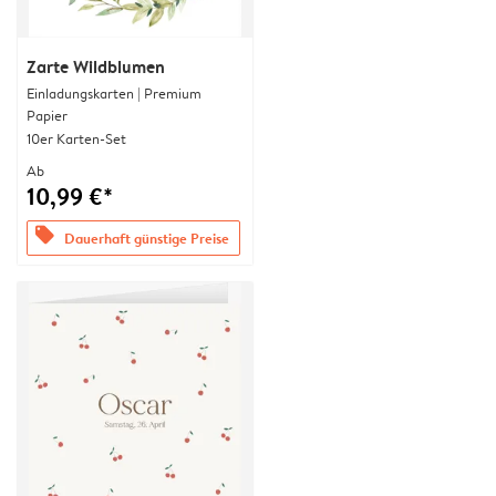
Zarte Wildblumen
Einladungskarten | Premium
Papier
10er Karten-Set
Ab
10,99 €*
offers
Dauerhaft günstige Preise