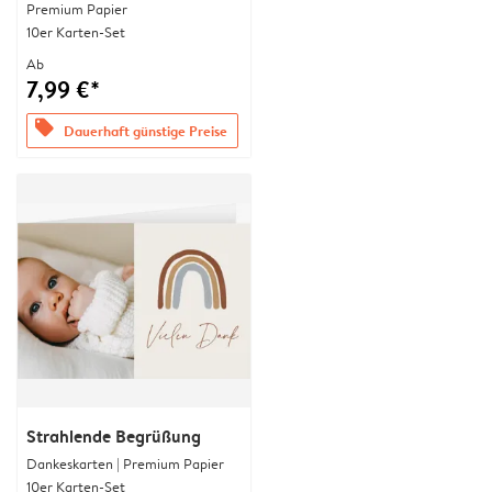
Premium Papier
10er Karten-Set
Ab
7,99 €*
offers
Dauerhaft günstige Preise
Strahlende Begrüßung
Dankeskarten | Premium Papier
10er Karten-Set