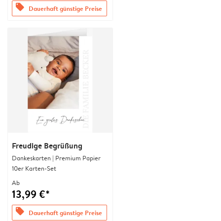
offers
Dauerhaft günstige Preise
Freudige Begrüßung
Dankeskarten | Premium Papier
10er Karten-Set
Ab
13,99 €*
offers
Dauerhaft günstige Preise