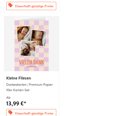
offers
Dauerhaft günstige Preise
Kleine Fliesen
Dankeskarten | Premium Papier
10er Karten-Set
Ab
13,99 €*
offers
Dauerhaft günstige Preise