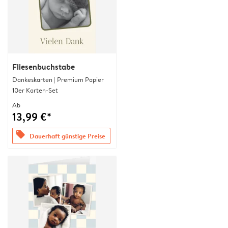
Fliesenbuchstabe
Dankeskarten | Premium Papier
10er Karten-Set
Ab
13,99 €*
offers
Dauerhaft günstige Preise