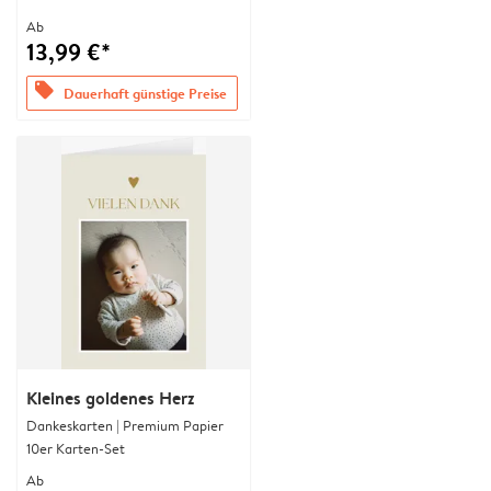
Ab
13,99 €*
offers
Dauerhaft günstige Preise
Kleines goldenes Herz
Dankeskarten | Premium Papier
10er Karten-Set
Ab