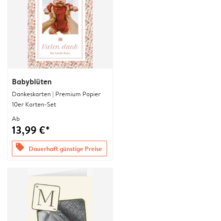
Babyblüten
Dankeskarten | Premium Papier
10er Karten-Set
Ab
13,99 €*
offers
Dauerhaft günstige Preise