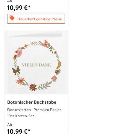
Ab
10,99 €*
offers
Dauerhaft günstige Preise
Botanischer Buchstabe
Dankeskarten | Premium Papier
10er Karten-Set
Ab
10,99 €*