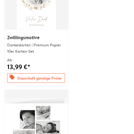
Zwillingsmotive
Dankeskarten | Premium Papier
10er Karten-Set
Ab
13,99 €*
offers
Dauerhaft günstige Preise