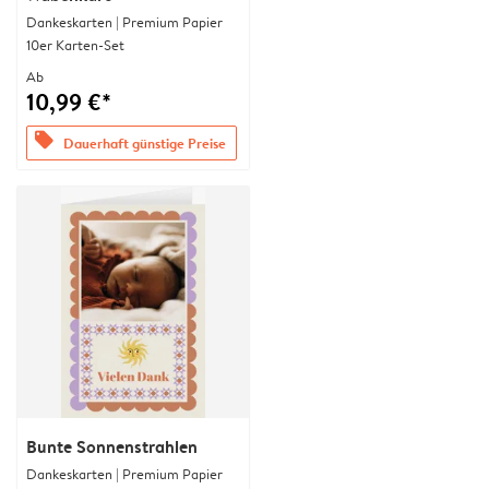
Dankeskarten | Premium Papier
10er Karten-Set
Ab
10,99 €*
offers
Dauerhaft günstige Preise
Bunte Sonnenstrahlen
Dankeskarten | Premium Papier