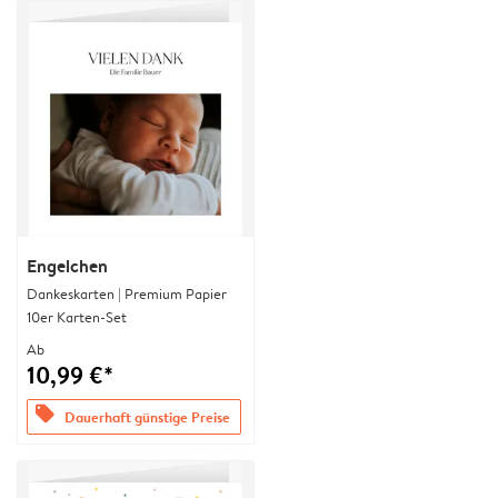
Engelchen
Dankeskarten | Premium Papier
10er Karten-Set
Ab
10,99 €*
offers
Dauerhaft günstige Preise