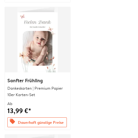
Sanfter Frühling
Dankeskarten | Premium Papier
10er Karten-Set
Ab
13,99 €*
offers
Dauerhaft günstige Preise