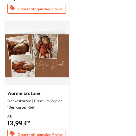
offers
Dauerhaft günstige Preise
Warme Erdtöne
Dankeskarten | Premium Papier
10er Karten-Set
Ab
13,99 €*
offers
Dauerhaft günstige Preise