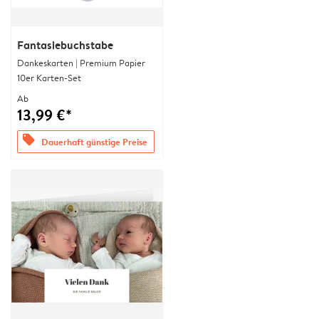
Fantasiebuchstabe
Dankeskarten | Premium Papier
10er Karten-Set
Ab
13,99 €*
offers
Dauerhaft günstige Preise