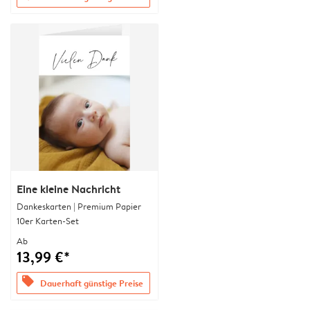
Eine kleine Nachricht
Dankeskarten | Premium Papier
10er Karten-Set
Ab
13,99 €*
offers
Dauerhaft günstige Preise