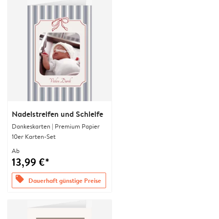
Nadelstreifen und Schleife
Dankeskarten | Premium Papier
10er Karten-Set
Ab
13,99 €*
offers
Dauerhaft günstige Preise