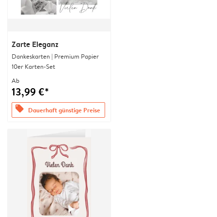
Zarte Eleganz
Dankeskarten | Premium Papier
10er Karten-Set
Ab
13,99 €*
offers
Dauerhaft günstige Preise