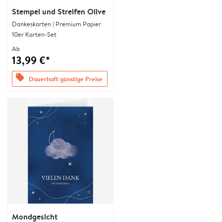
Stempel und Streifen Olive
Dankeskarten | Premium Papier
10er Karten-Set
Ab
13,99 €*
offers
Dauerhaft günstige Preise
Mondgesicht