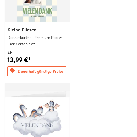
Kleine Fliesen
Dankeskarten | Premium Papier
10er Karten-Set
Ab
13,99 €*
offers
Dauerhaft günstige Preise