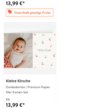
13,99 €*
offers
Dauerhaft günstige Preise
Kleine Kirsche
Dankeskarten | Premium Papier
10er Karten-Set
Ab
13,99 €*