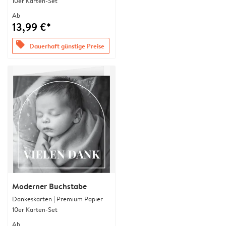
10er Karten-Set
Ab
13,99 €*
offers
Dauerhaft günstige Preise
Moderner Buchstabe
Dankeskarten | Premium Papier
10er Karten-Set
Ab