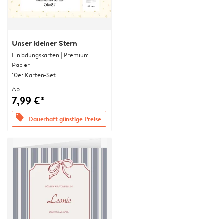
Unser kleiner Stern
Einladungskarten | Premium
Papier
10er Karten-Set
Ab
7,99 €*
offers
Dauerhaft günstige Preise