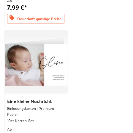
Ab
7,99 €*
offers
Dauerhaft günstige Preise
Eine kleine Nachricht
Einladungskarten | Premium
Papier
10er Karten-Set
Ab