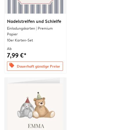
Nadelstreifen und Schleife
Einladungskarten | Premium
Papier
10er Karten-Set
Ab
7,99 €*
offers
Dauerhaft günstige Preise