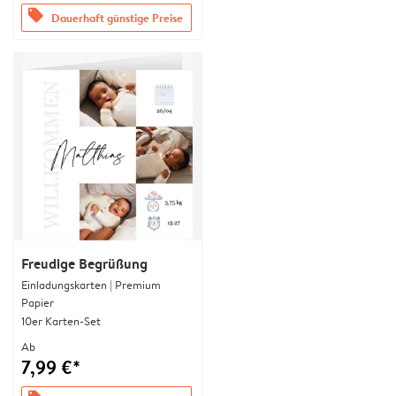
offers
Dauerhaft günstige Preise
Freudige Begrüßung
Einladungskarten | Premium
Papier
10er Karten-Set
Ab
7,99 €*