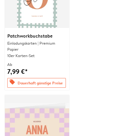
Patchworkbuchstabe
Einladungskarten | Premium
Papier
10er Karten-Set
Ab
7,99 €*
offers
Dauerhaft günstige Preise