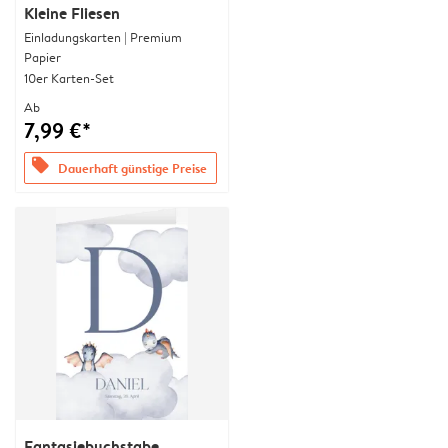
Kleine Fliesen
Einladungskarten | Premium
Papier
10er Karten-Set
Ab
7,99 €*
offers
Dauerhaft günstige Preise
Fantasiebuchstabe