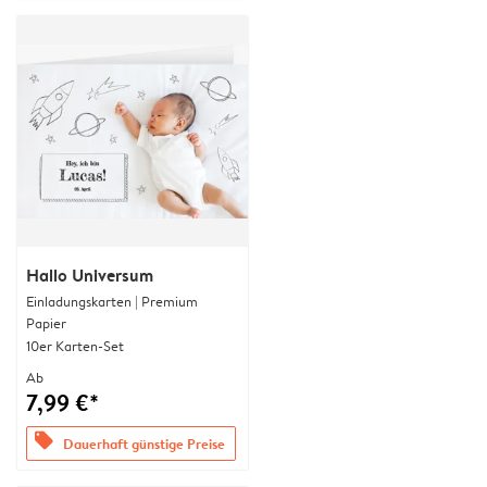
Hallo Universum
Einladungskarten | Premium
Papier
10er Karten-Set
Ab
7,99 €*
offers
Dauerhaft günstige Preise