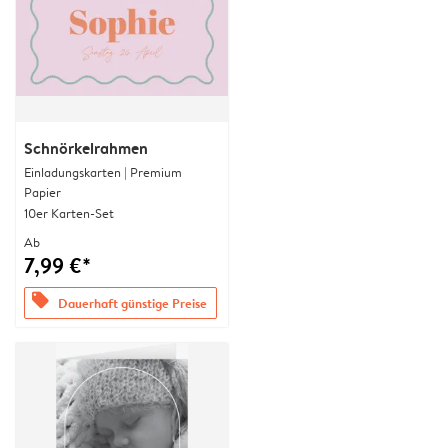
Schnörkelrahmen
Einladungskarten | Premium
Papier
10er Karten-Set
Ab
7,99 €*
offers
Dauerhaft günstige Preise