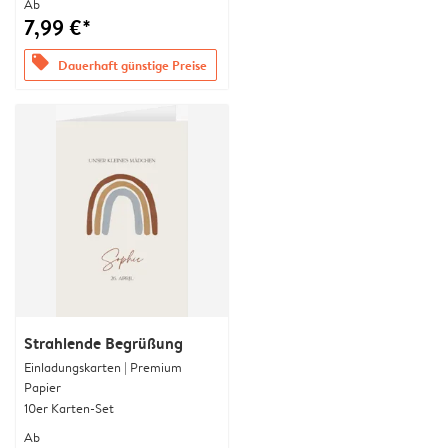
Ab
7,99 €*
offers
Dauerhaft günstige Preise
Strahlende Begrüßung
Einladungskarten | Premium
Papier
10er Karten-Set
Ab