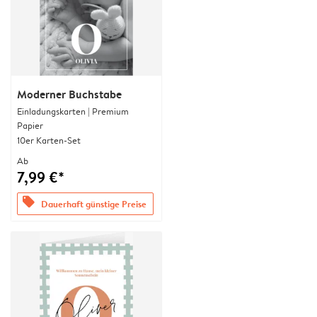
Moderner Buchstabe
Einladungskarten | Premium
Papier
10er Karten-Set
Ab
7,99 €*
offers
Dauerhaft günstige Preise