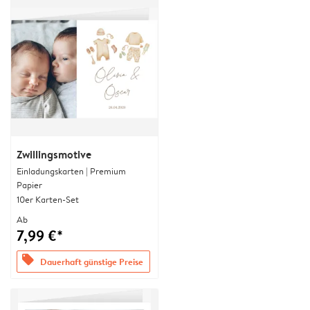
Zwillingsmotive
Einladungskarten | Premium
Papier
10er Karten-Set
Ab
7,99 €*
offers
Dauerhaft günstige Preise