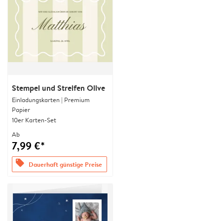
Stempel und Streifen Olive
Einladungskarten | Premium
Papier
10er Karten-Set
Ab
7,99 €*
offers
Dauerhaft günstige Preise