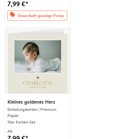
7,99 €*
offers
Dauerhaft günstige Preise
Kleines goldenes Herz
Einladungskarten | Premium
Papier
10er Karten-Set
Ab
7,99 €*