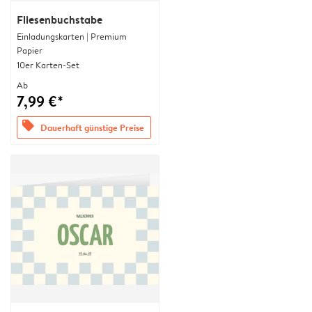
Fliesenbuchstabe
Einladungskarten | Premium
Papier
10er Karten-Set
Ab
7,99 €*
offers
Dauerhaft günstige Preise