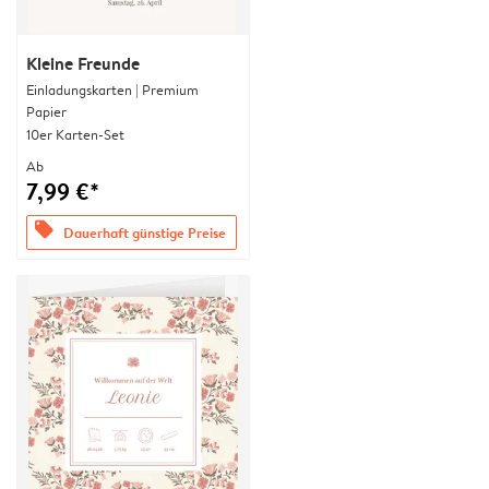
Kleine Freunde
Einladungskarten | Premium
Papier
10er Karten-Set
Ab
7,99 €*
offers
Dauerhaft günstige Preise