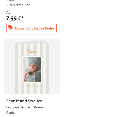
10er Karten-Set
Ab
7,99 €*
offers
Dauerhaft günstige Preise
Schrift und Streifen
Einladungskarten | Premium
Papier