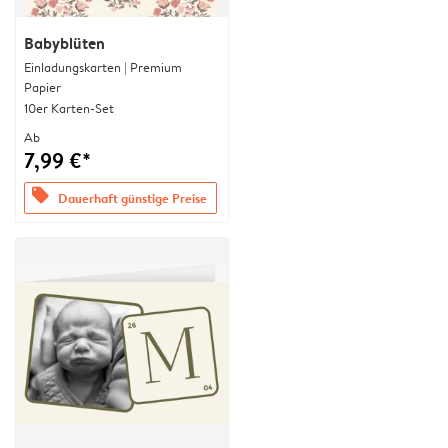
Babyblüten
Einladungskarten | Premium
Papier
10er Karten-Set
Ab
7,99 €*
offers
Dauerhaft günstige Preise