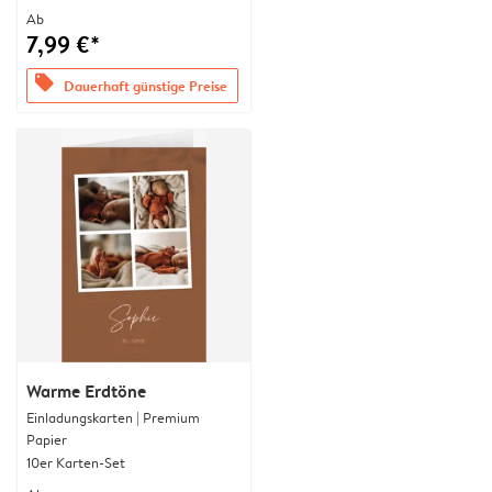
Ab
7,99 €*
offers
Dauerhaft günstige Preise
Warme Erdtöne
Einladungskarten | Premium
Papier
10er Karten-Set