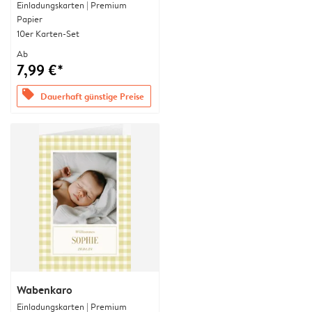
Einladungskarten | Premium
Papier
10er Karten-Set
Ab
7,99 €*
offers
Dauerhaft günstige Preise
Wabenkaro
Einladungskarten | Premium