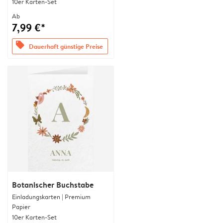
10er Karten-Set
Ab
7,99 €*
offers
Dauerhaft günstige Preise
Botanischer Buchstabe
Einladungskarten | Premium
Papier
10er Karten-Set