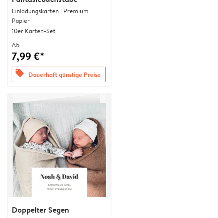
Einladungskarten | Premium
Papier
10er Karten-Set
Ab
7,99 €*
offers
Dauerhaft günstige Preise
Doppelter Segen