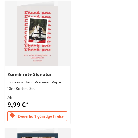
Karminrote Signatur
Dankeskarten | Premium Papier
10er Karten-Set
Ab
9,99 €*
offers
Dauerhaft günstige Preise