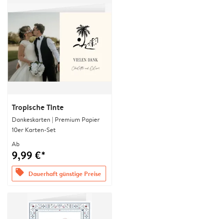
Tropische Tinte
Dankeskarten | Premium Papier
10er Karten-Set
Ab
9,99 €*
offers
Dauerhaft günstige Preise