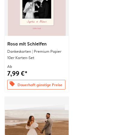
Rosa mit Schleifen
Dankeskarten | Premium Papier
10er Karten-Set
Ab
7,99 €*
offers
Dauerhaft günstige Preise