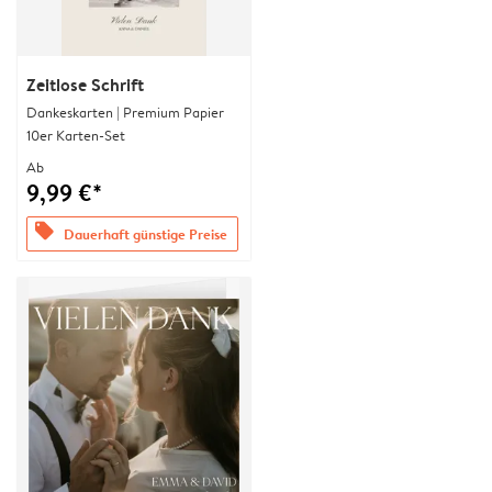
Zeitlose Schrift
Dankeskarten | Premium Papier
10er Karten-Set
Ab
9,99 €*
offers
Dauerhaft günstige Preise