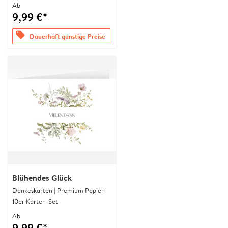
Ab
9,99 €*
offers
Dauerhaft günstige Preise
Blühendes Glück
Dankeskarten | Premium Papier
10er Karten-Set
Ab
9,99 €*