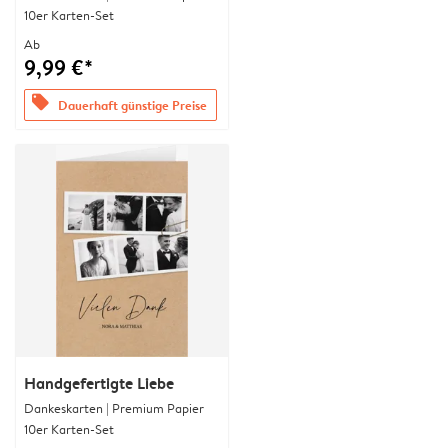
10er Karten-Set
Ab
9,99 €*
offers
Dauerhaft günstige Preise
Handgefertigte Liebe
Dankeskarten | Premium Papier
10er Karten-Set