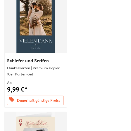
Schiefer und Serifen
Dankeskarten | Premium Papier
10er Karten-Set
Ab
9,99 €*
offers
Dauerhaft günstige Preise