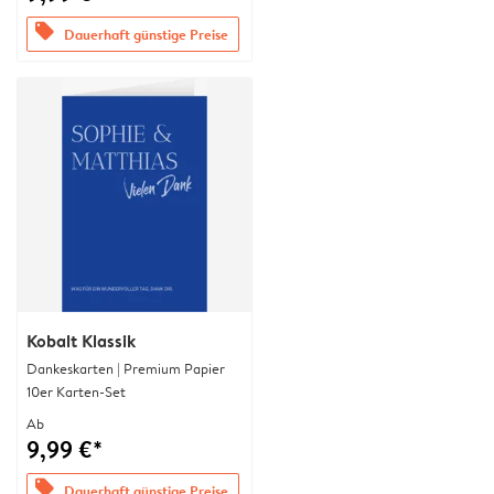
offers
Dauerhaft günstige Preise
Kobalt Klassik
Dankeskarten | Premium Papier
10er Karten-Set
Ab
9,99 €*
offers
Dauerhaft günstige Preise