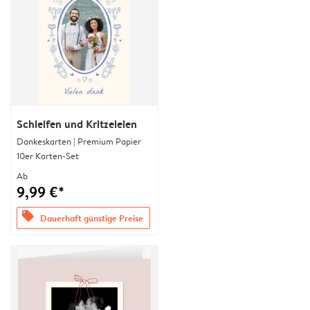
Schleifen und Kritzeleien
Dankeskarten | Premium Papier
10er Karten-Set
Ab
9,99 €*
offers
Dauerhaft günstige Preise