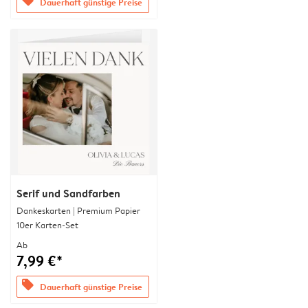
offers
Dauerhaft günstige Preise
Serif und Sandfarben
Dankeskarten | Premium Papier
10er Karten-Set
Ab
7,99 €*
offers
Dauerhaft günstige Preise