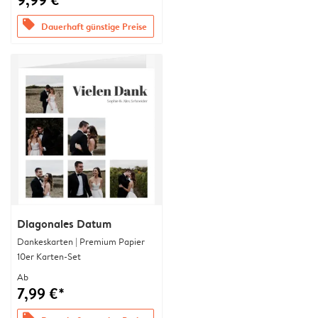
offers
Dauerhaft günstige Preise
Diagonales Datum
Dankeskarten | Premium Papier
10er Karten-Set
Ab
7,99 €*