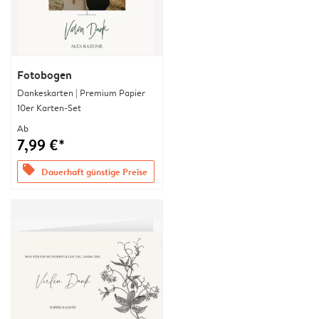
Fotobogen
Dankeskarten | Premium Papier
10er Karten-Set
Ab
7,99 €*
offers
Dauerhaft günstige Preise