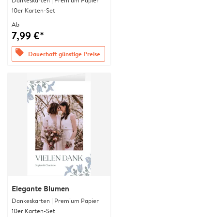
Dankeskarten | Premium Papier
10er Karten-Set
Ab
7,99 €*
offers
Dauerhaft günstige Preise
Elegante Blumen
Dankeskarten | Premium Papier
10er Karten-Set