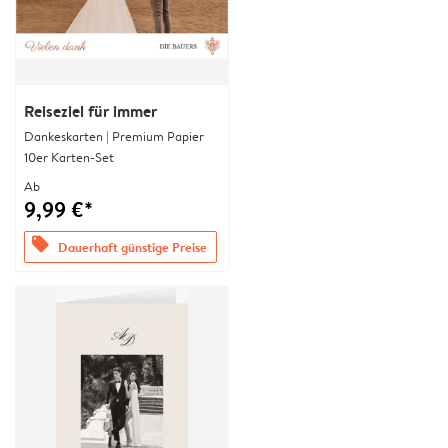
Reiseziel für immer
Dankeskarten | Premium Papier
10er Karten-Set
Ab
9,99 €*
offers
Dauerhaft günstige Preise