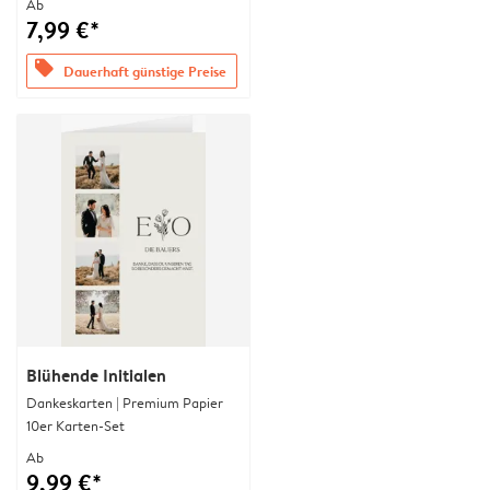
Ab
7,99 €*
offers
Dauerhaft günstige Preise
Blühende Initialen
Dankeskarten | Premium Papier
10er Karten-Set
Ab
9,99 €*