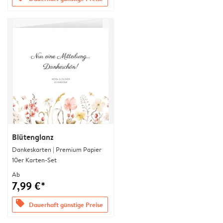
Blütenglanz
Dankeskarten | Premium Papier
10er Karten-Set
Ab
7,99 €*
offers
Dauerhaft günstige Preise