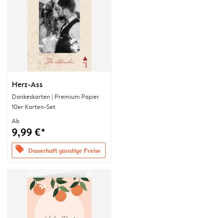
Herz-Ass
Dankeskarten | Premium Papier
10er Karten-Set
Ab
9,99 €*
offers
Dauerhaft günstige Preise