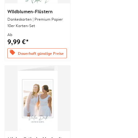
Wildblumen-Flüstern
Dankeskarten | Premium Papier
10er Karten-Set
Ab
9,99 €*
offers
Dauerhaft günstige Preise