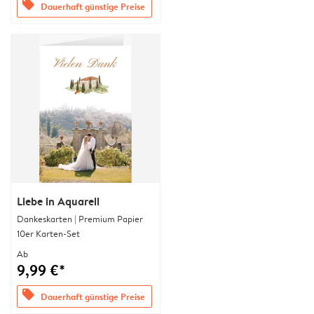
offers
Dauerhaft günstige Preise
Liebe in Aquarell
Dankeskarten | Premium Papier
10er Karten-Set
Ab
9,99 €*
offers
Dauerhaft günstige Preise