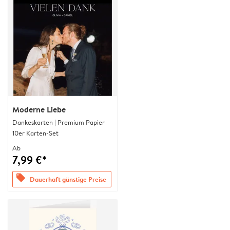
Moderne Liebe
Dankeskarten | Premium Papier
10er Karten-Set
Ab
7,99 €*
offers
Dauerhaft günstige Preise