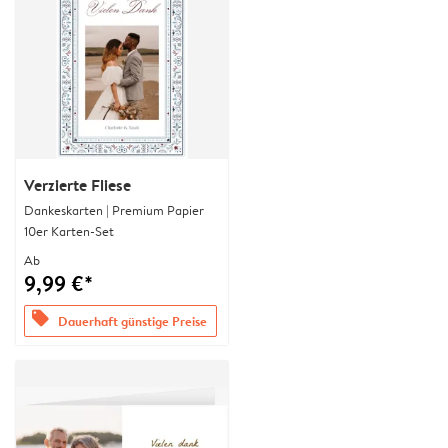
Verzierte Fliese
Dankeskarten | Premium Papier
10er Karten-Set
Ab
9,99 €*
offers
Dauerhaft günstige Preise