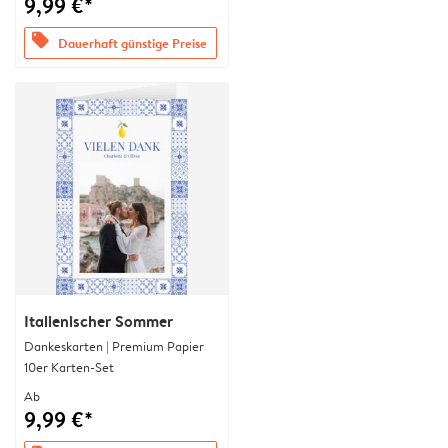
9,99 €*
offers
Dauerhaft günstige Preise
Italienischer Sommer
Dankeskarten | Premium Papier
10er Karten-Set
Ab
9,99 €*