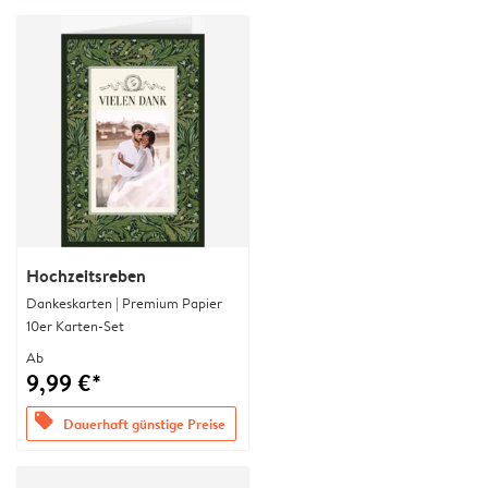
Hochzeitsreben
Dankeskarten | Premium Papier
10er Karten-Set
Ab
9,99 €*
offers
Dauerhaft günstige Preise