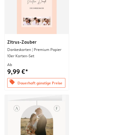
Zitrus-Zauber
Dankeskarten | Premium Papier
10er Karten-Set
Ab
9,99 €*
offers
Dauerhaft günstige Preise