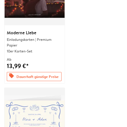
Moderne Liebe
Einladungskarten | Premium
Papier
10er Karten-Set
Ab
13,99 €*
offers
Dauerhaft günstige Preise