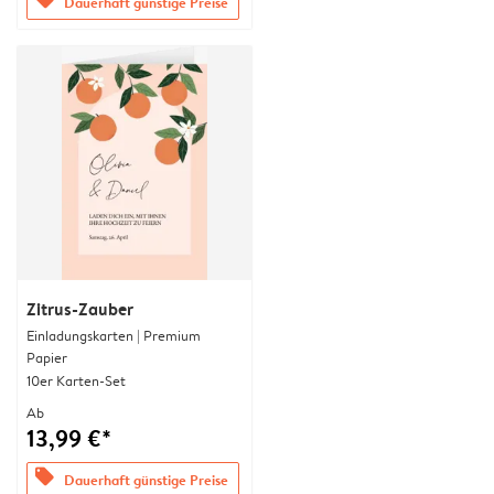
Dauerhaft günstige Preise
Zitrus-Zauber
Einladungskarten | Premium
Papier
10er Karten-Set
Ab
13,99 €*
offers
Dauerhaft günstige Preise