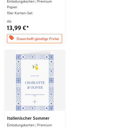
Einladungskarten | Premium
Papier
10er Karten-Set
Ab
13,99 €*
offers
Dauerhaft günstige Preise
Italienischer Sommer
Einladungskarten | Premium