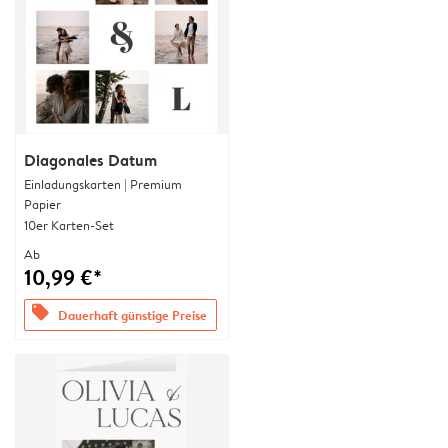
Diagonales Datum
Einladungskarten | Premium
Papier
10er Karten-Set
Ab
10,99 €*
offers
Dauerhaft günstige Preise