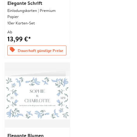
Elegante Schrift
Einladungskarten | Premium
Papier
10er Karten-Set
Ab
13,99 €*
offers
Dauerhaft günstige Preise
Elegante Blumen