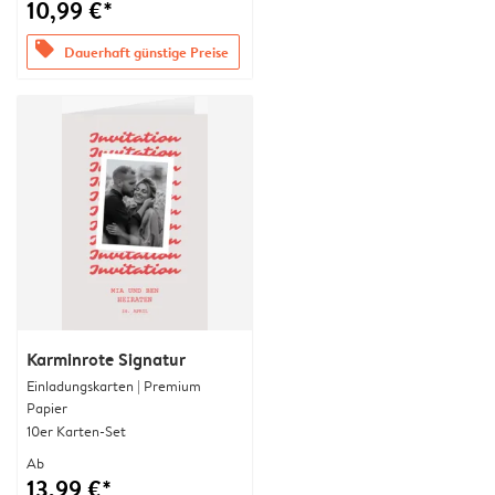
10,99 €*
offers
Dauerhaft günstige Preise
Karminrote Signatur
Einladungskarten | Premium
Papier
10er Karten-Set
Ab
13,99 €*