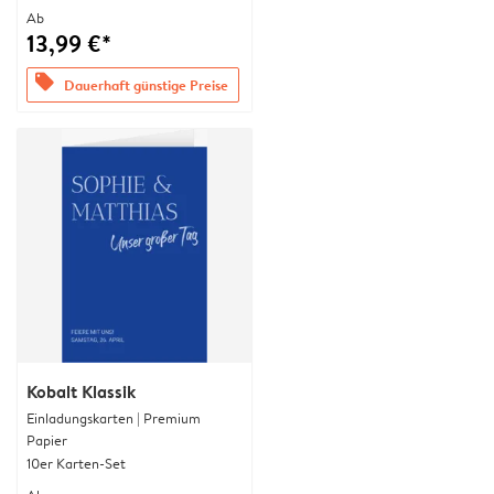
Ab
13,99 €*
offers
Dauerhaft günstige Preise
Kobalt Klassik
Einladungskarten | Premium
Papier
10er Karten-Set