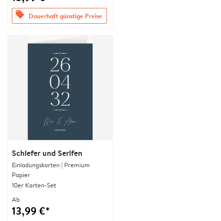
offers
Dauerhaft günstige Preise
Schiefer und Serifen
Einladungskarten | Premium
Papier
10er Karten-Set
Ab
13,99 €*