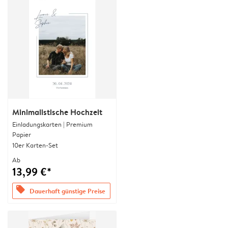
Minimalistische Hochzeit
Einladungskarten | Premium
Papier
10er Karten-Set
Ab
13,99 €*
offers
Dauerhaft günstige Preise