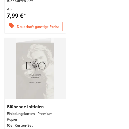
10er Karten-Set
Ab
7,99 €*
offers
Dauerhaft günstige Preise
Blühende Initialen
Einladungskarten | Premium
Papier
10er Karten-Set