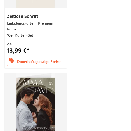
Zeitlose Schrift
Einladungskarten | Premium
Papier
10er Karten-Set
Ab
13,99 €*
offers
Dauerhaft günstige Preise