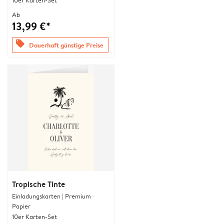
10er Karten-Set
Ab
13,99 €*
offers
Dauerhaft günstige Preise
Tropische Tinte
Einladungskarten | Premium
Papier
10er Karten-Set