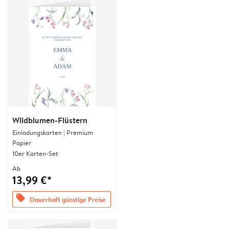
Wildblumen-Flüstern
Einladungskarten | Premium
Papier
10er Karten-Set
Ab
13,99 €*
offers
Dauerhaft günstige Preise