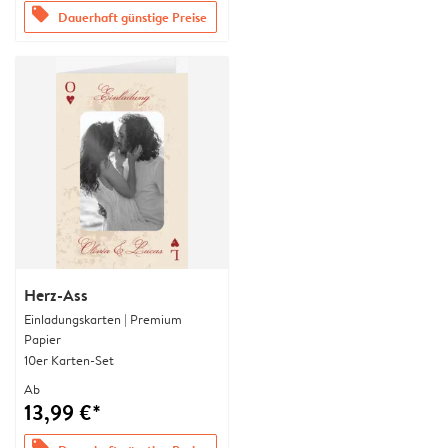
offers
Dauerhaft günstige Preise
Herz-Ass
Einladungskarten | Premium
Papier
10er Karten-Set
Ab
13,99 €*
offers