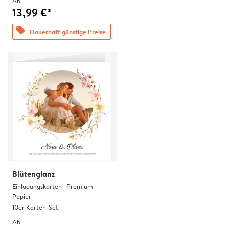
Ab
13,99 €*
offers
Dauerhaft günstige Preise
Blütenglanz
Einladungskarten | Premium
Papier
10er Karten-Set
Ab