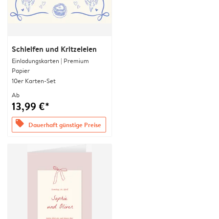
Schleifen und Kritzeleien
Einladungskarten | Premium
Papier
10er Karten-Set
Ab
13,99 €*
offers
Dauerhaft günstige Preise