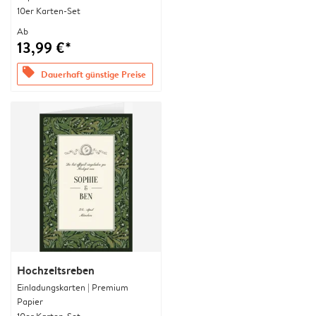
10er Karten-Set
Ab
13,99 €*
offers
Dauerhaft günstige Preise
Hochzeitsreben
Einladungskarten | Premium
Papier