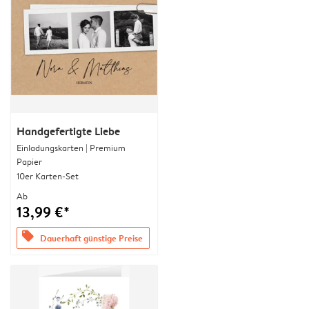
Handgefertigte Liebe
Einladungskarten | Premium
Papier
10er Karten-Set
Ab
13,99 €*
offers
Dauerhaft günstige Preise