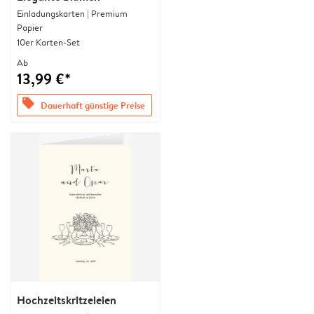
Einladungskarten | Premium
Papier
10er Karten-Set
Ab
13,99 €*
offers
Dauerhaft günstige Preise
Hochzeitskritzeleien