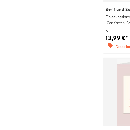
Serif und S
Einladungskart
10er Karten-Se
Ab
13,99 €*
offers
Dauerhaf