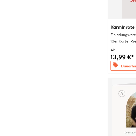
Karminrote 
Einladungskart
10er Karten-Se
Ab
13,99 €*
offers
Dauerhaf