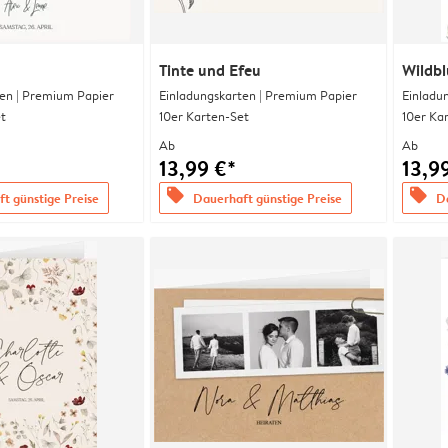
Tinte und Efeu
Wildb
en | Premium Papier
Einladungskarten | Premium Papier
Einladu
t
10er Karten-Set
10er Ka
Ab
Ab
13,99 €*
13,9
offers
offers
t günstige Preise
Dauerhaft günstige Preise
Da