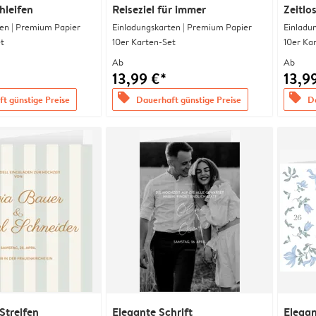
hleifen
Reiseziel für immer
Zeitlo
en | Premium Papier
Einladungskarten | Premium Papier
Einladu
t
10er Karten-Set
10er Ka
Ab
Ab
13,99 €*
13,9
offers
offers
t günstige Preise
Dauerhaft günstige Preise
Da
Streifen
Elegante Schrift
Elega