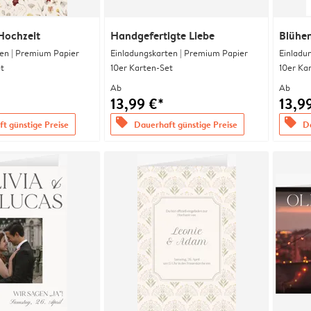
Hochzeit
Handgefertigte Liebe
Blühe
en | Premium Papier
Einladungskarten | Premium Papier
Einladu
t
10er Karten-Set
10er Ka
Ab
Ab
13,99 €*
13,9
offers
offers
t günstige Preise
Dauerhaft günstige Preise
Da