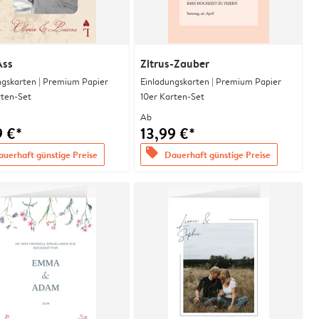
Ass
Zitrus-Zauber
ngskarten | Premium Papier
Einladungskarten | Premium Papier
rten-Set
10er Karten-Set
Ab
9 €*
13,99 €*
offers
uerhaft günstige Preise
Dauerhaft günstige Preise