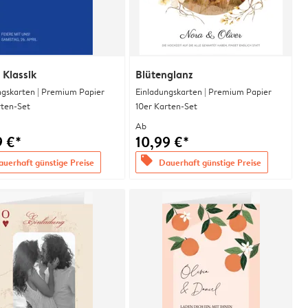
 Klassik
Blütenglanz
ngskarten | Premium Papier
Einladungskarten | Premium Papier
rten-Set
10er Karten-Set
Ab
9 €*
10,99 €*
offers
uerhaft günstige Preise
Dauerhaft günstige Preise