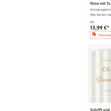
Rosa mit Sc
Einladungskart
10er Karten-Se
Ab
13,99 €*
offers
Dauerhaf
Schrift und 