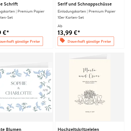
se Schrift
Serif und Schnappschüsse
ngskarten | Premium Papier
Einladungskarten | Premium Papier
rten-Set
10er Karten-Set
Ab
9 €*
13,99 €*
offers
uerhaft günstige Preise
Dauerhaft günstige Preise
nte Blumen
Hochzeitskritzeleien