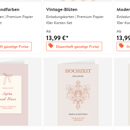
andfarben
Vintage-Blüten
Moder
en | Premium Papier
Einladungskarten | Premium Papier
Einladu
t
10er Karten-Set
10er Ka
Ab
Ab
13,99 €*
13,9
offers
offers
t günstige Preise
Dauerhaft günstige Preise
Da