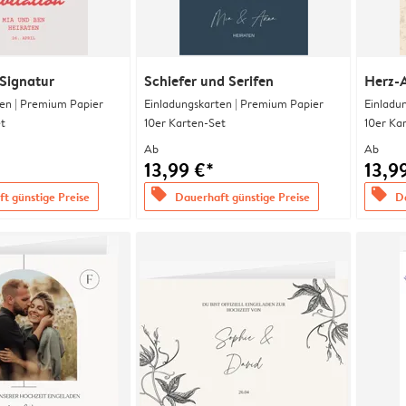
Signatur
Schiefer und Serifen
Herz-
en | Premium Papier
Einladungskarten | Premium Papier
Einladu
t
10er Karten-Set
10er Ka
Ab
Ab
13,99 €*
13,9
offers
offers
t günstige Preise
Dauerhaft günstige Preise
Da