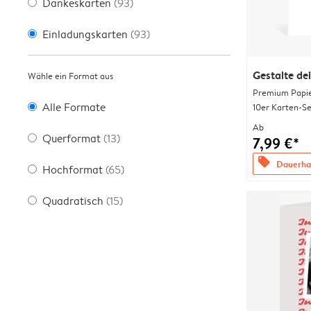
Dankeskarten
(93)
Einladungskarten
(93)
Gestalte de
Wähle ein Format aus
Premium Papi
Alle Formate
10er Karten-Se
Ab
Querformat
(13)
7,99 €*
offers
Dauerhaf
Hochformat
(65)
Quadratisch
(15)