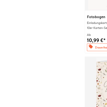
Fotobogen
Einladungskart
10er Karten-Se
Ab
10,99 €*
offers
Dauerhaf