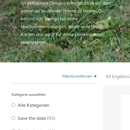
an exklusiven Designs ermöglicht es dir, das
passende zu deinem Thema zu finden. Du
kannst das Design für deine
Hochzeitseinladungen, deine save the date
Karten und auch für deine Dankeskarten
übernehmen.
Filter(s) entfernen
93
Ergebnis
close
Kategorie auswählen
Alle Kategorien
Save the date
(93)