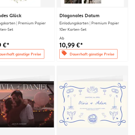
ndes Glück
Diagonales Datum
ngskarten | Premium Papier
Einladungskarten | Premium Papier
rten-Set
10er Karten-Set
Ab
9 €*
10,99 €*
offers
uerhaft günstige Preise
Dauerhaft günstige Preise