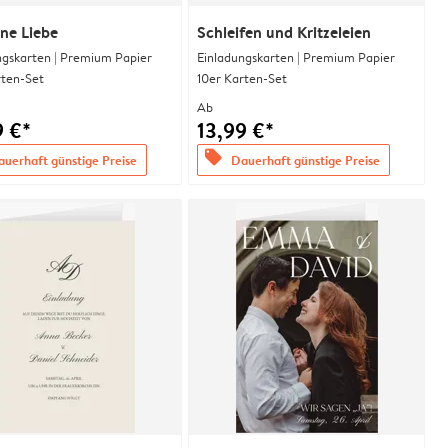
ne Liebe
Schleifen und Kritzeleien
ngskarten | Premium Papier
Einladungskarten | Premium Papier
rten-Set
10er Karten-Set
Ab
9 €*
13,99 €*
offers
uerhaft günstige Preise
Dauerhaft günstige Preise