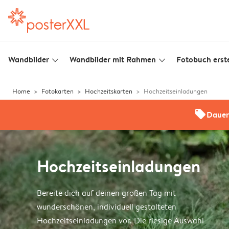
Wandbilder
Wandbilder mit Rahmen
Fotobuch erste
slim_arrow_down
slim_arrow_down
Home
Fotokarten
Hochzeitskarten
Hochzeitseinladungen
offers
Dauer
Hochzeitseinladungen
Bereite dich auf deinen großen Tag mit
wunderschönen, individuell gestalteten
Hochzeitseinladungen vor. Die riesige Auswahl