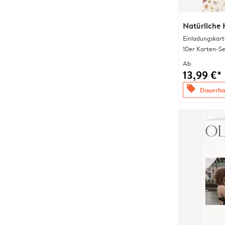
Natürliche 
Einladungskart
10er Karten-Se
Ab
13,99 €*
offers
Dauerhaf