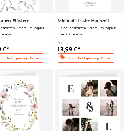
lumen-Flüstern
Minimalistische Hochzeit
ngskarten | Premium Papier
Einladungskarten | Premium Papier
rten-Set
10er Karten-Set
Ab
9 €*
13,99 €*
offers
uerhaft günstige Preise
Dauerhaft günstige Preise