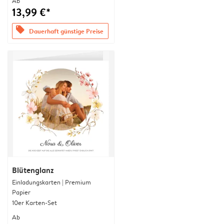
Ab
13,99 €*
offers
Dauerhaft günstige Preise
Blütenglanz
Einladungskarten | Premium
Papier
10er Karten-Set
Ab