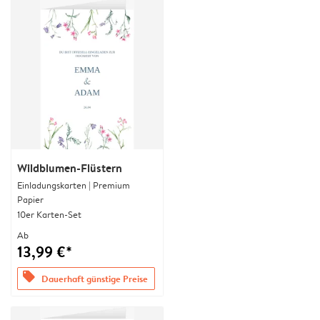
Wildblumen-Flüstern
Einladungskarten | Premium
Papier
10er Karten-Set
Ab
13,99 €*
offers
Dauerhaft günstige Preise