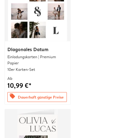
Diagonales Datum
Einladungskarten | Premium
Papier
10er Karten-Set
Ab
10,99 €*
offers
Dauerhaft günstige Preise