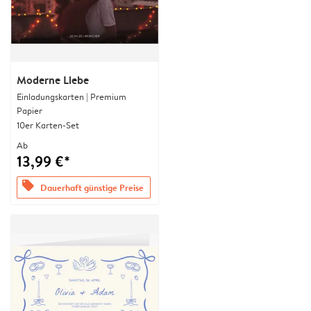
Moderne Liebe
Einladungskarten | Premium
Papier
10er Karten-Set
Ab
13,99 €*
offers
Dauerhaft günstige Preise