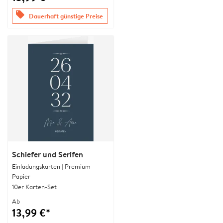
offers
Dauerhaft günstige Preise
Schiefer und Serifen
Einladungskarten | Premium
Papier
10er Karten-Set
Ab
13,99 €*