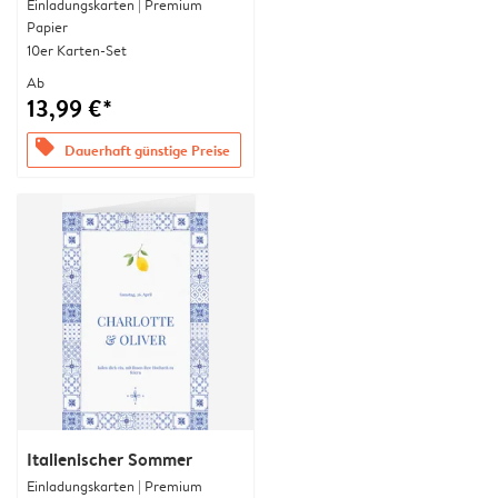
Einladungskarten | Premium
Papier
10er Karten-Set
Ab
13,99 €*
offers
Dauerhaft günstige Preise
Italienischer Sommer
Einladungskarten | Premium