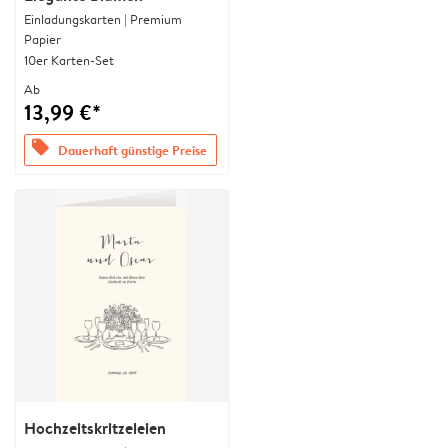
Einladungskarten | Premium
Papier
10er Karten-Set
Ab
13,99 €*
offers
Dauerhaft günstige Preise
Hochzeitskritzeleien