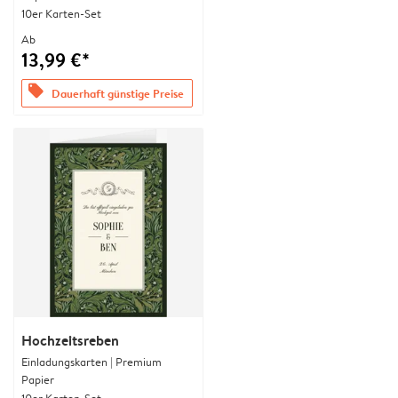
10er Karten-Set
Ab
13,99 €*
offers
Dauerhaft günstige Preise
Hochzeitsreben
Einladungskarten | Premium
Papier