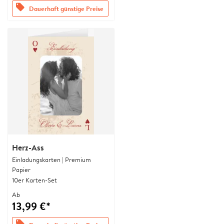
offers
Dauerhaft günstige Preise
Herz-Ass
Einladungskarten | Premium
Papier
10er Karten-Set
Ab
13,99 €*
offers