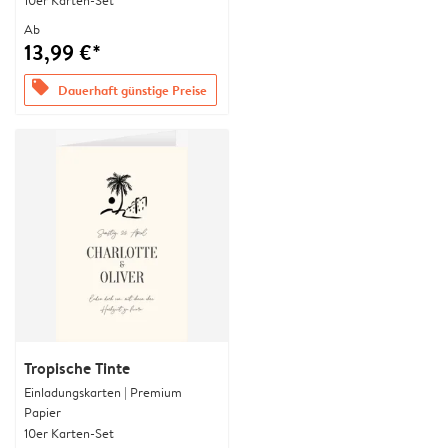
10er Karten-Set
Ab
13,99 €*
offers
Dauerhaft günstige Preise
Tropische Tinte
Einladungskarten | Premium
Papier
10er Karten-Set