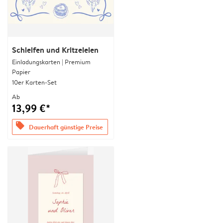
Schleifen und Kritzeleien
Einladungskarten | Premium
Papier
10er Karten-Set
Ab
13,99 €*
offers
Dauerhaft günstige Preise