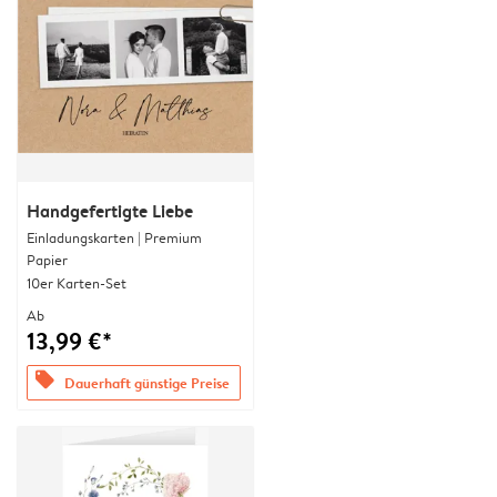
Handgefertigte Liebe
Einladungskarten | Premium
Papier
10er Karten-Set
Ab
13,99 €*
offers
Dauerhaft günstige Preise