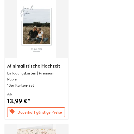
Minimalistische Hochzeit
Einladungskarten | Premium
Papier
10er Karten-Set
Ab
13,99 €*
offers
Dauerhaft günstige Preise