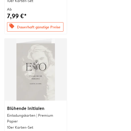
10er Karten-Set
Ab
7,99 €*
offers
Dauerhaft günstige Preise
Blühende Initialen
Einladungskarten | Premium
Papier
10er Karten-Set