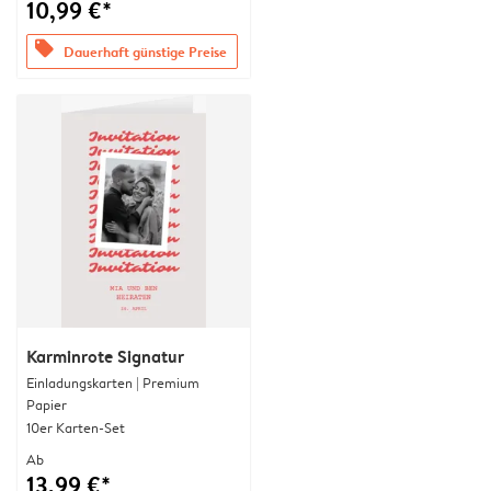
10,99 €*
offers
Dauerhaft günstige Preise
Karminrote Signatur
Einladungskarten | Premium
Papier
10er Karten-Set
Ab
13,99 €*