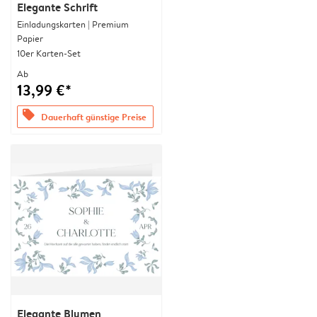
Elegante Schrift
Einladungskarten | Premium
Papier
10er Karten-Set
Ab
13,99 €*
offers
Dauerhaft günstige Preise
Elegante Blumen