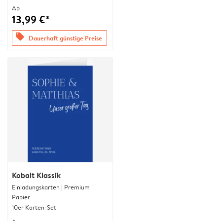
Ab
13,99 €*
offers
Dauerhaft günstige Preise
Kobalt Klassik
Einladungskarten | Premium
Papier
10er Karten-Set