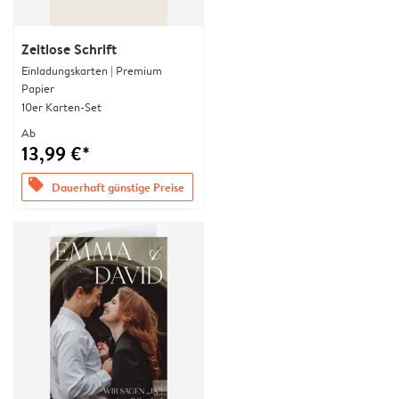
Zeitlose Schrift
Einladungskarten | Premium
Papier
10er Karten-Set
Ab
13,99 €*
offers
Dauerhaft günstige Preise