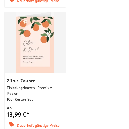
Dauerhaft günstige Preise
Zitrus-Zauber
Einladungskarten | Premium
Papier
10er Karten-Set
Ab
13,99 €*
offers
Dauerhaft günstige Preise