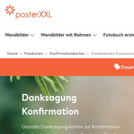
Wandbilder
Wandbilder mit Rahmen
Fotobuch erste
slim_arrow_down
slim_arrow_down
Home
Fotokarten
Konfirmationskarten
Dankeskarten Kommuni
offers
Dauer
Danksagung
Konfirmation
Gestalte Danksagungskarten zur Konfirmation