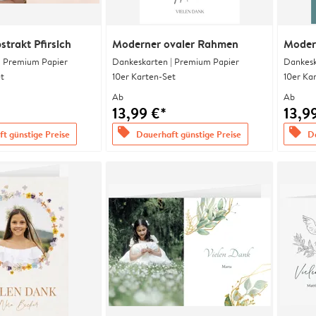
strakt Pfirsich
Moderner ovaler Rahmen
Modern
| Premium Papier
Dankeskarten | Premium Papier
Dankesk
t
10er Karten-Set
10er Ka
Ab
Ab
13,99 €*
13,9
offers
offers
t günstige Preise
Dauerhaft günstige Preise
Da