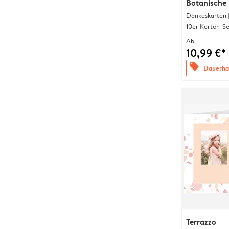
Botanische
Dankeskarten 
10er Karten-Se
Ab
10,99 €*
offers
Dauerhaf
Terrazzo