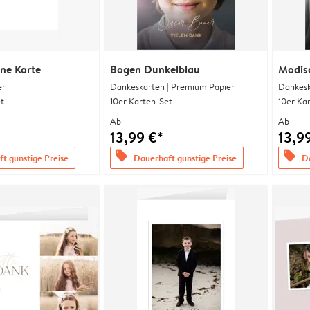
ine Karte
Bogen Dunkelblau
Modis
er
Dankeskarten | Premium Papier
Dankesk
t
10er Karten-Set
10er Ka
Ab
Ab
13,99 €*
13,9
offers
offers
t günstige Preise
Dauerhaft günstige Preise
Da