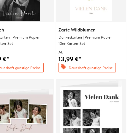
ch
Zarte Wildblumen
arten | Premium Papier
Dankeskarten | Premium Papier
rten-Set
10er Karten-Set
Ab
9 €*
13,99 €*
offers
uerhaft günstige Preise
Dauerhaft günstige Preise