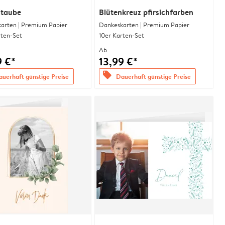
ltaube
Blütenkreuz pfirsichfarben
arten | Premium Papier
Dankeskarten | Premium Papier
rten-Set
10er Karten-Set
Ab
9 €*
13,99 €*
offers
uerhaft günstige Preise
Dauerhaft günstige Preise