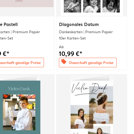
e Pastell
Diagonales Datum
arten | Premium Papier
Dankeskarten | Premium Papier
rten-Set
10er Karten-Set
Ab
9 €*
10,99 €*
offers
uerhaft günstige Preise
Dauerhaft günstige Preise