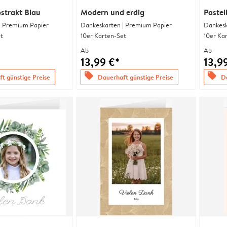
strakt Blau
Modern und erdig
Pastel
| Premium Papier
Dankeskarten | Premium Papier
Dankesk
t
10er Karten-Set
10er Ka
Ab
Ab
13,99 €*
13,9
offers
offers
t günstige Preise
Dauerhaft günstige Preise
Da