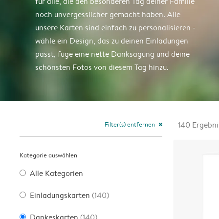
für alle, die den besonderen Tag deiner Familie
noch unvergesslicher gemacht haben. Alle
unsere Karten sind einfach zu personalisieren -
wähle ein Design, das zu deinen Einladungen
passt, füge eine nette Danksagung und deine
schönsten Fotos von diesem Tag hinzu.
Filter(s) entfernen
140
Ergebni
close
Kategorie auswählen
Alle Kategorien
Einladungskarten
(140)
Dankeskarten
(140)