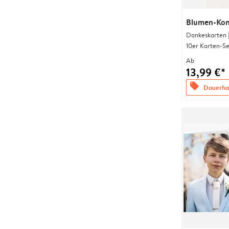
Blumen-Kon
Dankeskarten 
10er Karten-Se
Ab
13,99 €*
offers
Dauerhaf