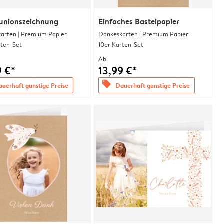
nionszeichnung
Einfaches Bastelpapier
arten | Premium Papier
Dankeskarten | Premium Papier
rten-Set
10er Karten-Set
Ab
9 €*
13,99 €*
offers
uerhaft günstige Preise
Dauerhaft günstige Preise