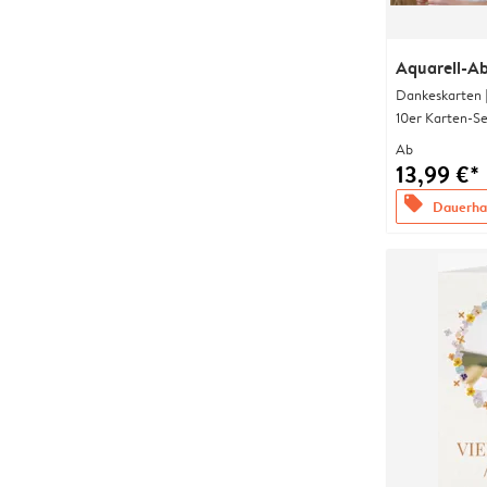
Aquarell-Ab
Dankeskarten 
10er Karten-Se
Ab
13,99 €*
offers
Dauerhaf