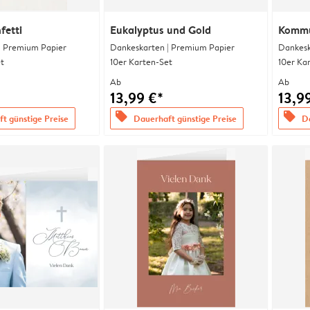
fetti
Eukalyptus und Gold
Kommu
| Premium Papier
Dankeskarten | Premium Papier
Dankesk
t
10er Karten-Set
10er Ka
Ab
Ab
13,99 €*
13,9
offers
offers
t günstige Preise
Dauerhaft günstige Preise
Da