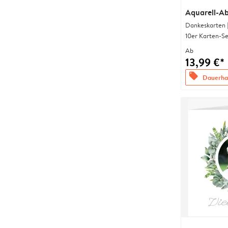
Aquarell-Ab
Dankeskarten 
10er Karten-Se
Ab
13,99 €*
offers
Dauerhaf