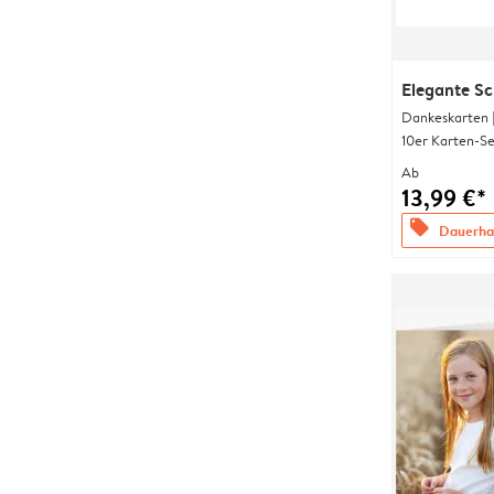
Elegante S
Dankeskarten 
10er Karten-Se
Ab
13,99 €*
offers
Dauerhaf