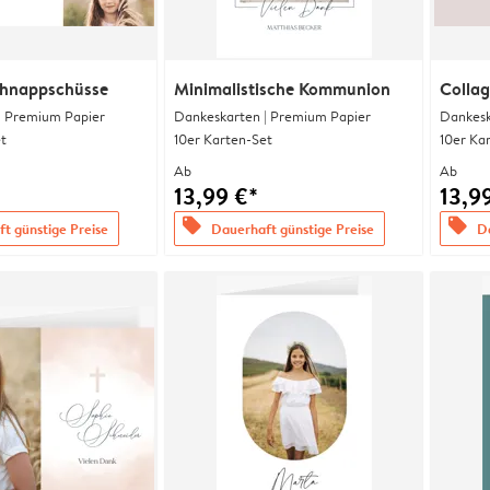
chnappschüsse
Minimalistische Kommunion
Collag
| Premium Papier
Dankeskarten | Premium Papier
Dankesk
t
10er Karten-Set
10er Ka
Ab
Ab
13,99 €*
13,9
offers
offers
t günstige Preise
Dauerhaft günstige Preise
Da