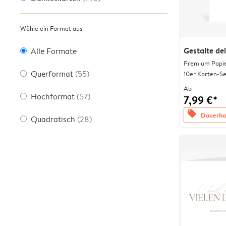
Wähle ein Format aus
Gestalte de
Alle Formate
Premium Papi
Querformat
(55)
10er Karten-Se
Ab
Hochformat
(57)
7,99 €*
offers
Dauerhaf
Quadratisch
(28)