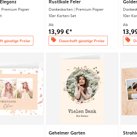
 Eleganz
Rustikale Feier
Golde
| Premium Papier
Dankeskarten | Premium Papier
Dankesk
t
10er Karten-Set
10er Ka
Ab
Ab
13,99 €*
13,9
offers
offers
t günstige Preise
Dauerhaft günstige Preise
Da
Geheimer Garten
Strahl