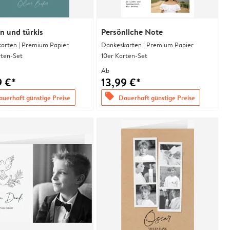
 und türkis
Persönliche Note
arten | Premium Papier
Dankeskarten | Premium Papier
rten-Set
10er Karten-Set
Ab
9 €*
13,99 €*
offers
uerhaft günstige Preise
Dauerhaft günstige Preise