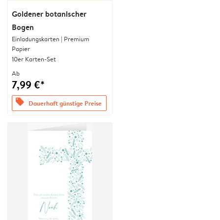
Goldener botanischer
Bogen
Einladungskarten | Premium
Papier
10er Karten-Set
Ab
7,99 €*
offers
Dauerhaft günstige Preise