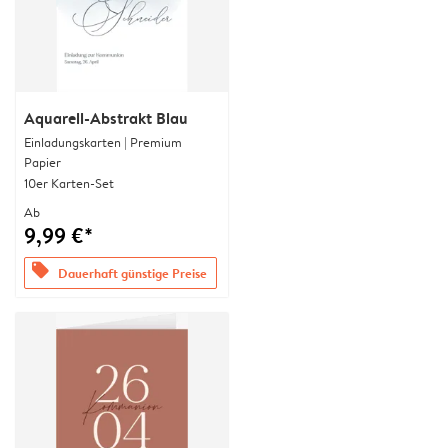
Aquarell-Abstrakt Blau
Einladungskarten | Premium
Papier
10er Karten-Set
Ab
9,99 €*
offers
Dauerhaft günstige Preise