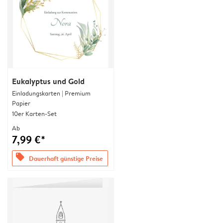
Eukalyptus und Gold
Einladungskarten | Premium
Papier
10er Karten-Set
Ab
7,99 €*
offers
Dauerhaft günstige Preise