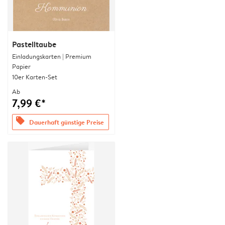
Pastelltaube
Einladungskarten | Premium
Papier
10er Karten-Set
Ab
7,99 €*
offers
Dauerhaft günstige Preise