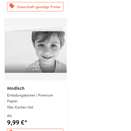
offers
Dauerhaft günstige Preise
Modisch
Einladungskarten | Premium
Papier
10er Karten-Set
Ab
9,99 €*