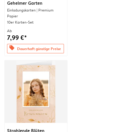
Geheimer Garten
Einladungskarten | Premium
Papier
10er Karten-Set
Ab
7,99 €*
offers
Dauerhaft günstige Preise
Strahlende Blüten