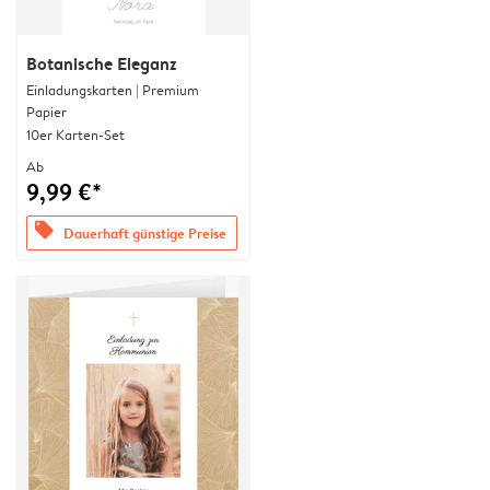
Botanische Eleganz
Einladungskarten | Premium
Papier
10er Karten-Set
Ab
9,99 €*
offers
Dauerhaft günstige Preise