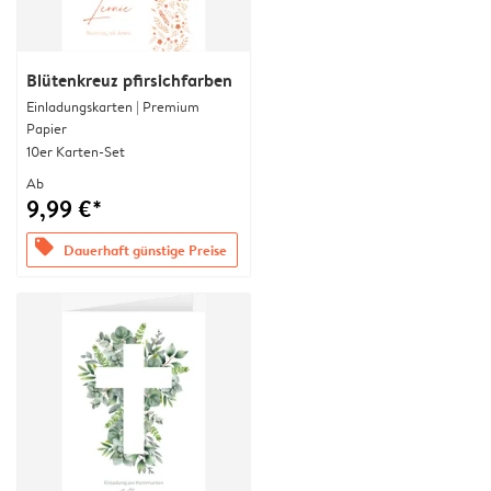
Blütenkreuz pfirsichfarben
Einladungskarten | Premium
Papier
10er Karten-Set
Ab
9,99 €*
offers
Dauerhaft günstige Preise