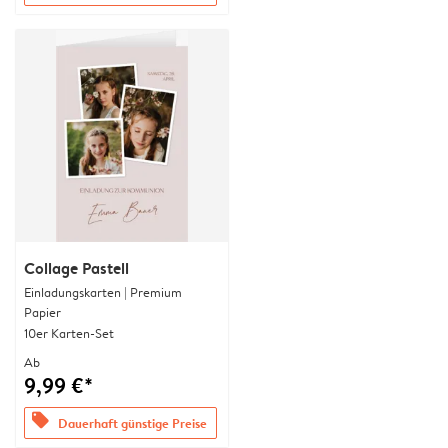
Collage Pastell
Einladungskarten | Premium
Papier
10er Karten-Set
Ab
9,99 €*
offers
Dauerhaft günstige Preise