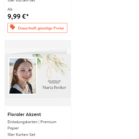
10er Karten-Set
Ab
9,99 €*
offers
Dauerhaft günstige Preise
Floraler Akzent
Einladungskarten | Premium
Papier
10er Karten-Set