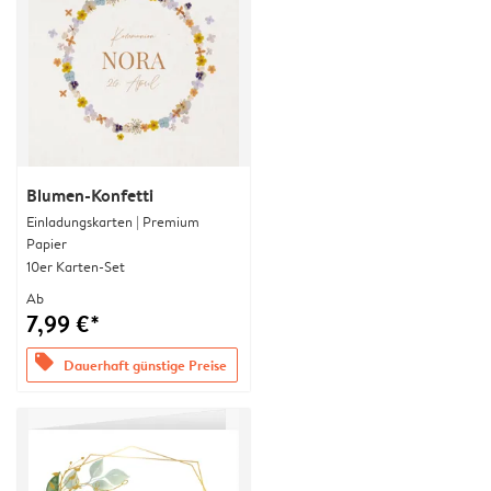
Blumen-Konfetti
Einladungskarten | Premium
Papier
10er Karten-Set
Ab
7,99 €*
offers
Dauerhaft günstige Preise