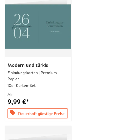
Modern und türkis
Einladungskarten | Premium
Papier
10er Karten-Set
Ab
9,99 €*
offers
Dauerhaft günstige Preise