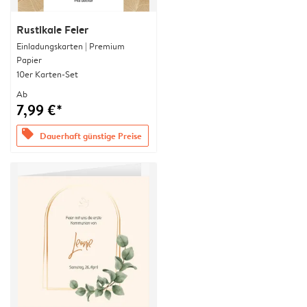
Rustikale Feier
Einladungskarten | Premium
Papier
10er Karten-Set
Ab
7,99 €*
offers
Dauerhaft günstige Preise