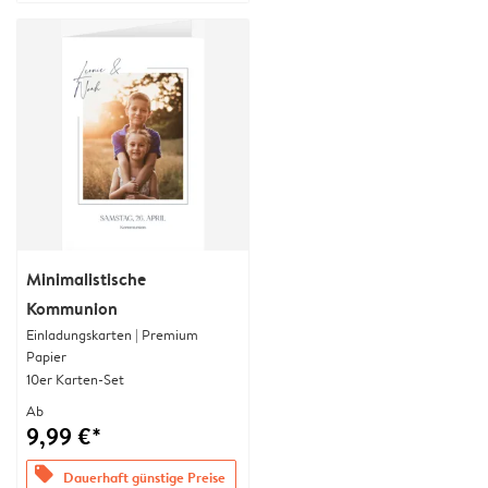
Minimalistische
Kommunion
Einladungskarten | Premium
Papier
10er Karten-Set
Ab
9,99 €*
offers
Dauerhaft günstige Preise