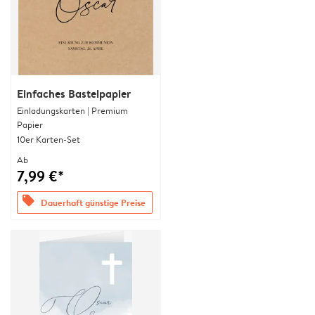
Einfaches Bastelpapier
Einladungskarten | Premium
Papier
10er Karten-Set
Ab
7,99 €*
offers
Dauerhaft günstige Preise