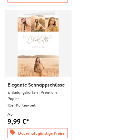
Elegante Schnappschüsse
Einladungskarten | Premium
Papier
10er Karten-Set
Ab
9,99 €*
offers
Dauerhaft günstige Preise