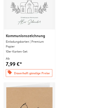
Kommunionszeichnung
Einladungskarten | Premium
Papier
10er Karten-Set
Ab
7,99 €*
offers
Dauerhaft günstige Preise