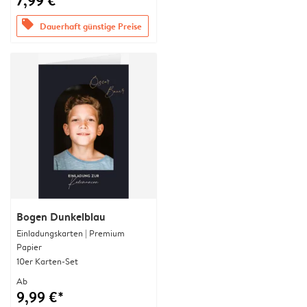
7,99 €*
offers
Dauerhaft günstige Preise
Bogen Dunkelblau
Einladungskarten | Premium
Papier
10er Karten-Set
Ab
9,99 €*