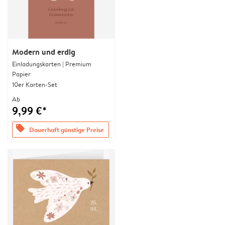
Modern und erdig
Einladungskarten | Premium
Papier
10er Karten-Set
Ab
9,99 €*
offers
Dauerhaft günstige Preise