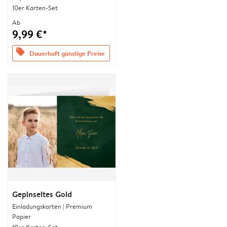
10er Karten-Set
Ab
9,99 €*
offers
Dauerhaft günstige Preise
Gepinseltes Gold
Einladungskarten | Premium
Papier