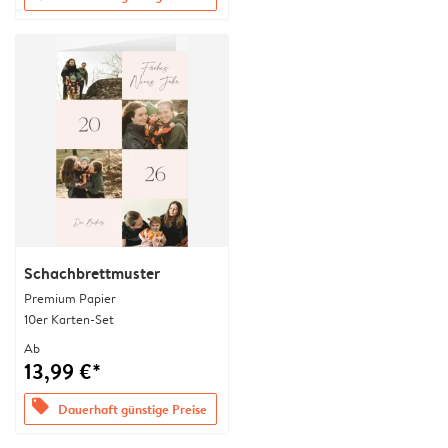
Schachbrettmuster
Premium Papier
10er Karten-Set
Ab
13,99 €*
offers
Dauerhaft günstige Preise