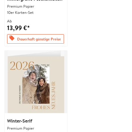
Premium Papier
10er Karten-Set
Ab
13,99 €*
offers
Dauerhaft günstige Preise
Winter-Serif
Premium Papier