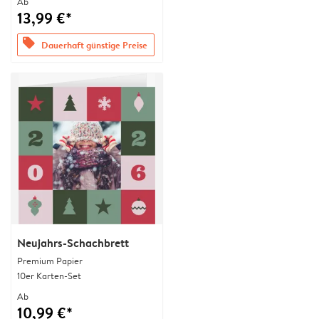
Ab
13,99 €*
offers
Dauerhaft günstige Preise
Neujahrs-Schachbrett
Premium Papier
10er Karten-Set
Ab
10,99 €*