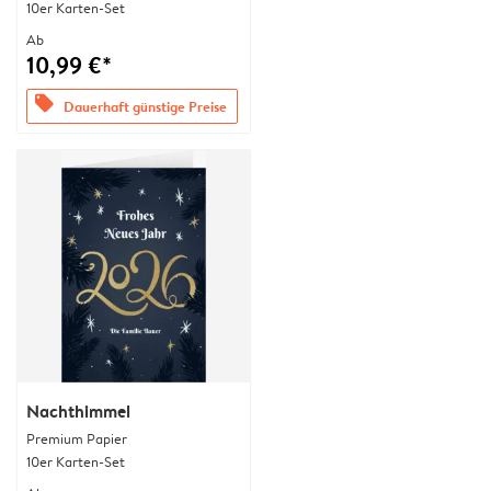
10er Karten-Set
Ab
10,99 €*
offers
Dauerhaft günstige Preise
Nachthimmel
Premium Papier
10er Karten-Set