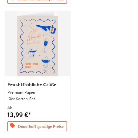
Feuchtfröhliche Grüße
Premium Papier
10er Karten-Set
Ab
13,99 €*
offers
Dauerhaft günstige Preise