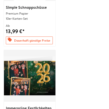
Simple Schnappschüsse
Premium Papier
10er Karten-Set
Ab
13,99 €*
offers
Dauerhaft günstige Preise
Immergrüne Festlichkeiten