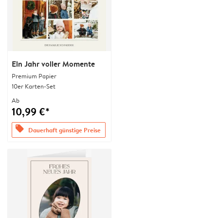
Ein Jahr voller Momente
Premium Papier
10er Karten-Set
Ab
10,99 €*
offers
Dauerhaft günstige Preise