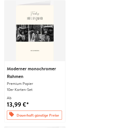
Moderner monochromer
Rahmen
Premium Papier
10er Karten-Set
Ab
13,99 €*
offers
Dauerhaft günstige Preise