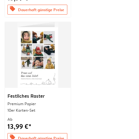
offers
Dauerhaft günstige Preise
Festliches Raster
Premium Papier
10er Karten-Set
Ab
13,99 €*
offers
Dauerhaft günstige Preise