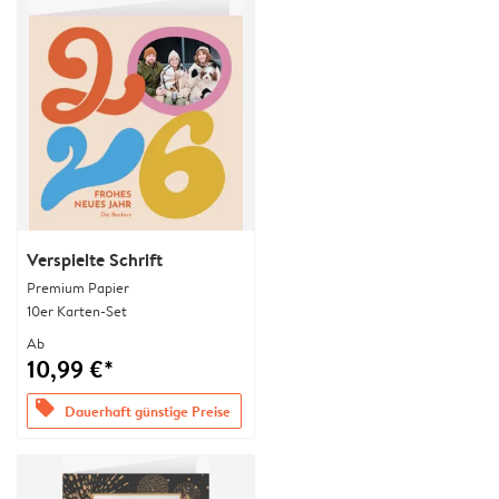
Verspielte Schrift
Premium Papier
10er Karten-Set
Ab
10,99 €*
offers
Dauerhaft günstige Preise