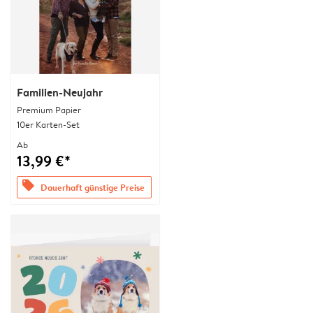
Familien-Neujahr
Premium Papier
10er Karten-Set
Ab
13,99 €*
offers
Dauerhaft günstige Preise