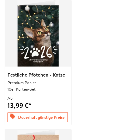
Festliche Pfötchen - Katze
Premium Papier
10er Karten-Set
Ab
13,99 €*
offers
Dauerhaft günstige Preise