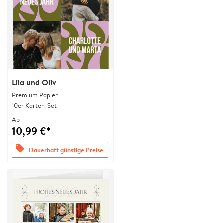
Lila und Oliv
Premium Papier
10er Karten-Set
Ab
10,99 €*
offers
Dauerhaft günstige Preise