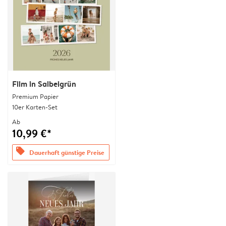
Film in Salbeigrün
Premium Papier
10er Karten-Set
Ab
10,99 €*
offers
Dauerhaft günstige Preise