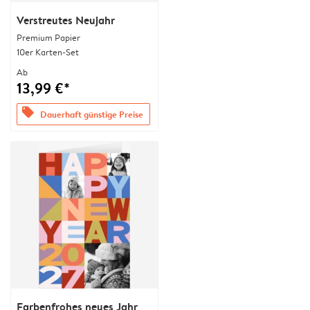
Verstreutes Neujahr
Premium Papier
10er Karten-Set
Ab
13,99 €*
offers
Dauerhaft günstige Preise
Farbenfrohes neues Jahr