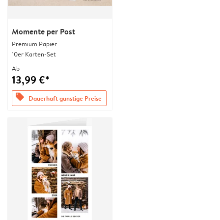
Momente per Post
Premium Papier
10er Karten-Set
Ab
13,99 €*
offers
Dauerhaft günstige Preise