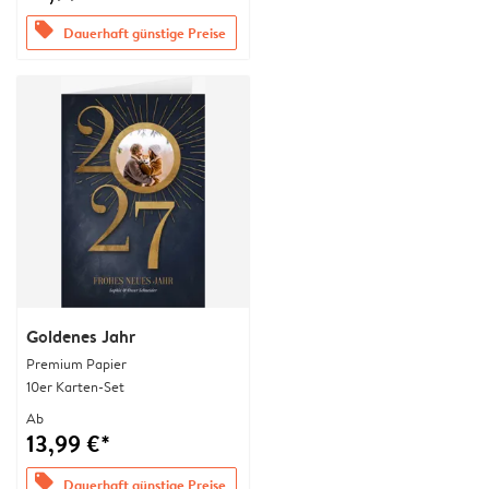
offers
Dauerhaft günstige Preise
Goldenes Jahr
Premium Papier
10er Karten-Set
Ab
13,99 €*
offers
Dauerhaft günstige Preise