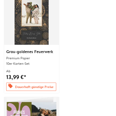
Grau-goldenes Feuerwerk
Premium Papier
10er Karten-Set
Ab
13,99 €*
offers
Dauerhaft günstige Preise