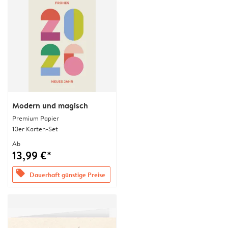
Modern und magisch
Premium Papier
10er Karten-Set
Ab
13,99 €*
offers
Dauerhaft günstige Preise