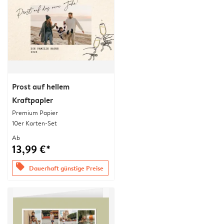
Prost auf hellem
Kraftpapier
Premium Papier
10er Karten-Set
Ab
13,99 €*
offers
Dauerhaft günstige Preise