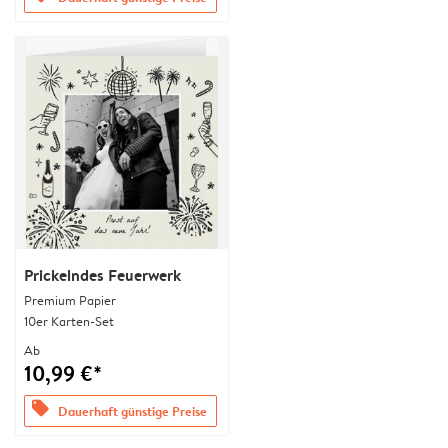
Prickelndes Feuerwerk
Premium Papier
10er Karten-Set
Ab
10,99 €*
offers
Dauerhaft günstige Preise