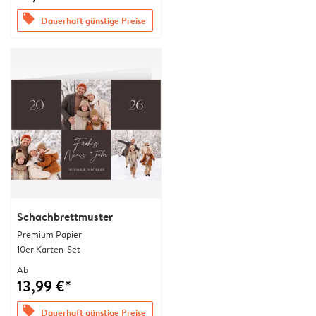
offers
Dauerhaft günstige Preise
Schachbrettmuster
Premium Papier
10er Karten-Set
Ab
13,99 €*
offers
Dauerhaft günstige Preise