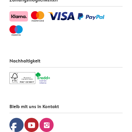
Nachhaltigkeit
Bleib mit uns in Kontakt
facebook
youtube
instagram