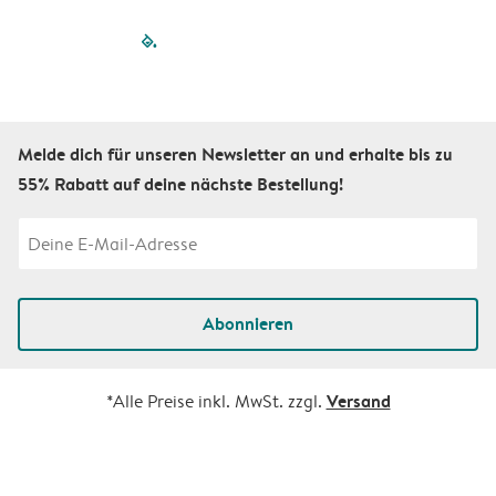
filled-pagination
outlined-paginatio
outlined-paginat
outlined-pagin
outlined-pag
outlined-p
Melde dich für unseren Newsletter an und erhalte bis zu
55% Rabatt auf deine nächste Bestellung!
Abonnieren
Versand
*Alle Preise inkl. MwSt. zzgl.