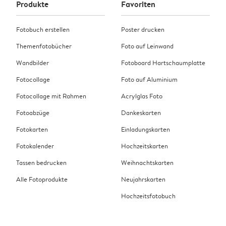
Produkte
Favoriten
Fotobuch erstellen
Poster drucken
Themenfotobücher
Foto auf Leinwand
Wandbilder
Fotoboard Hartschaumplatte
Fotocollage
Foto auf Aluminium
Fotocollage mit Rahmen
Acrylglas Foto
Fotoabzüge
Dankeskarten
Fotokarten
Einladungskarten
Fotokalender
Hochzeitskarten
Tassen bedrucken
Weihnachtskarten
Alle Fotoprodukte
Neujahrskarten
Hochzeitsfotobuch