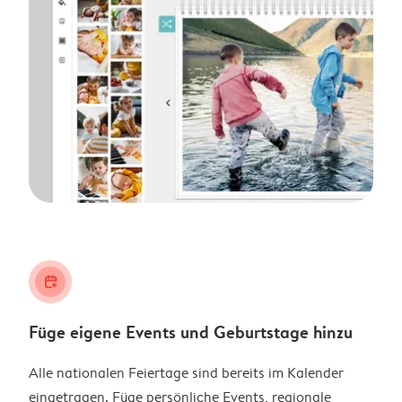
calendar_plus
Füge eigene Events und Geburtstage hinzu
Alle nationalen Feiertage sind bereits im Kalender
eingetragen. Füge persönliche Events, regionale