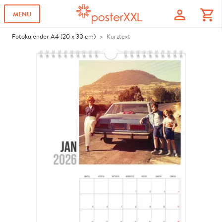
profile
shopping_cart
MENU
Fotokalender A4 (20 x 30 cm)
Kurztext