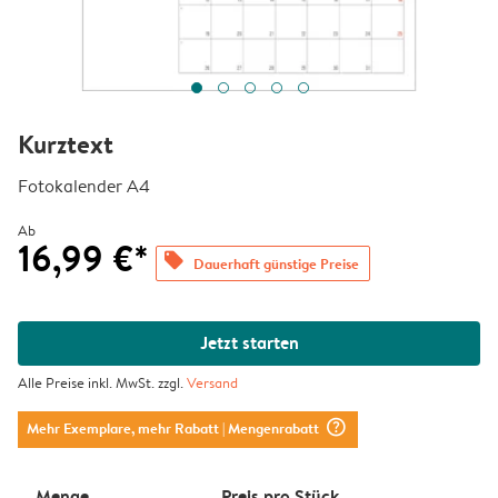
Kurztext
Fotokalender A4
Ab
16,99 €*
offers
Dauerhaft günstige Preise
Jetzt starten
Alle Preise inkl. MwSt. zzgl.
Versand
question_mark_circle
Mehr Exemplare, mehr Rabatt
| Mengenrabatt
Menge
Preis pro Stück