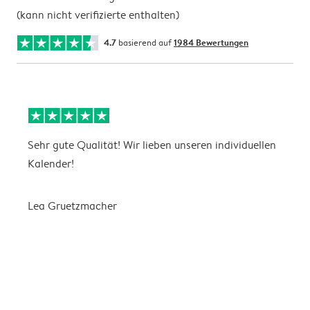
(kann nicht verifizierte enthalten)
4.7
basierend auf
1984 Bewertungen
Sehr gute Qualität! Wir lieben unseren individuellen
N
Kalender!
G
Lea Gruetzmacher