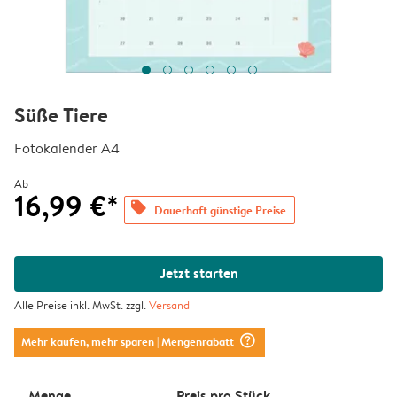
Süße Tiere
Fotokalender A4
Ab
16,99 €*
offers
Dauerhaft günstige Preise
Jetzt starten
Alle Preise inkl. MwSt. zzgl.
Versand
question_mark_circle
Mehr kaufen, mehr sparen
| Mengenrabatt
Menge
Preis pro Stück