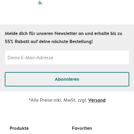
filled-pagination
outlined-paginatio
outlined-paginat
outlined-pagin
outlined-pag
outlined-p
Melde dich für unseren Newsletter an und erhalte bis zu
55% Rabatt auf deine nächste Bestellung!
Abonnieren
Versand
*Alle Preise inkl. MwSt. zzgl.
Produkte
Favoriten