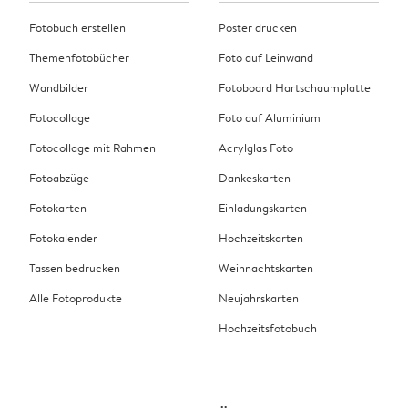
Fotobuch erstellen
Poster drucken
Themenfotobücher
Foto auf Leinwand
Wandbilder
Fotoboard Hartschaumplatte
Fotocollage
Foto auf Aluminium
Fotocollage mit Rahmen
Acrylglas Foto
Fotoabzüge
Dankeskarten
Fotokarten
Einladungskarten
Fotokalender
Hochzeitskarten
Tassen bedrucken
Weihnachtskarten
Alle Fotoprodukte
Neujahrskarten
Hochzeitsfotobuch