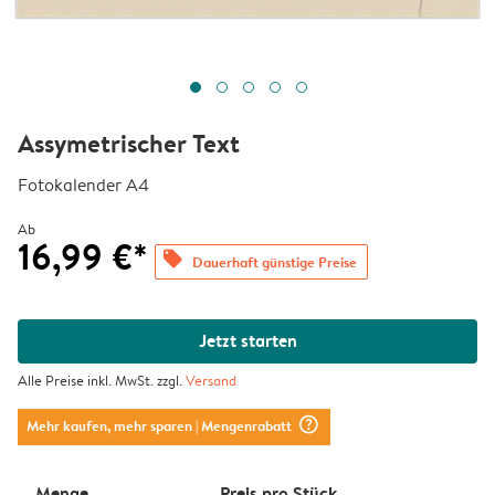
Assymetrischer Text
Fotokalender A4
Ab
16,99 €*
offers
Dauerhaft günstige Preise
Jetzt starten
Alle Preise inkl. MwSt. zzgl.
Versand
question_mark_circle
Mehr kaufen, mehr sparen
| Mengenrabatt
Menge
Preis pro Stück