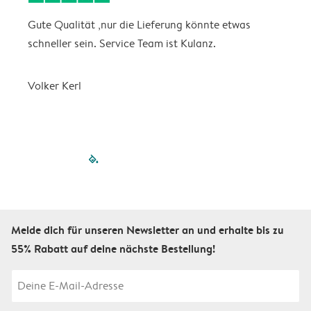
Gute Qualität ,nur die Lieferung könnte etwas
S
schneller sein. Service Team ist Kulanz.
Volker Kerl
filled-pagination
outlined-paginatio
outlined-paginat
outlined-pagin
outlined-pag
outlined-p
Melde dich für unseren Newsletter an und erhalte bis zu
55% Rabatt auf deine nächste Bestellung!