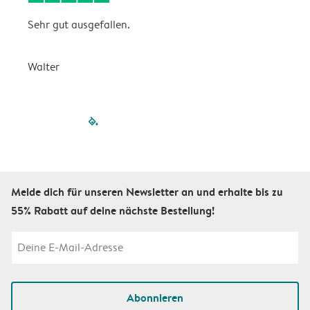
Sehr gut ausgefallen.
W
Walter
a
filled-pagination
outlined-paginatio
outlined-paginat
outlined-pagin
outlined-pag
outlined-p
Melde dich für unseren Newsletter an und erhalte bis zu
55% Rabatt auf deine nächste Bestellung!
Abonnieren