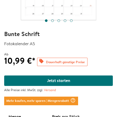
Bunte Schrift
Fotokalender A5
Ab
10,99 €*
offers
Dauerhaft günstige Preise
Jetzt starten
Alle Preise inkl. MwSt. zzgl.
Versand
question_mark_circle
Mehr kaufen, mehr sparen
| Mengenrabatt
Menge
Preis pro Stück