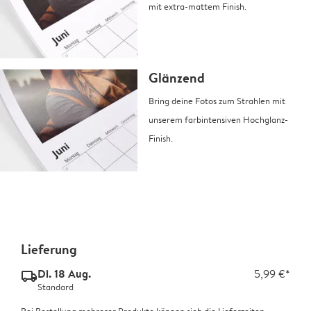
mit extra-mattem Finish.
Glänzend
Bring deine Fotos zum Strahlen mit
unserem farbintensiven Hochglanz-
Finish.
Lieferung
Di. 18 Aug.
5,99 €*
delivery_standard_v2
Standard