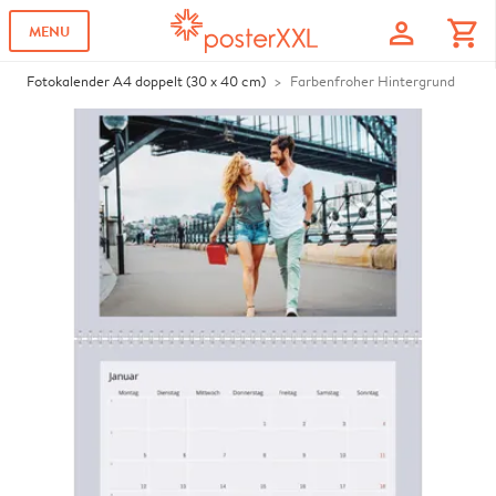
profile
shopping_cart
MENU
Fotokalender A4 doppelt (30 x 40 cm)
Farbenfroher Hintergrund