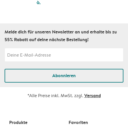
filled-pagination
outlined-paginatio
outlined-paginat
outlined-pagin
outlined-pag
outlined-p
Melde dich für unseren Newsletter an und erhalte bis zu
55% Rabatt auf deine nächste Bestellung!
Abonnieren
Versand
*Alle Preise inkl. MwSt. zzgl.
Produkte
Favoriten