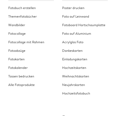
Fotobuch erstellen
Poster drucken
Themenfotobücher
Foto auf Leinwand
Wandbilder
Fotoboard Hartschaumplatte
Fotocollage
Foto auf Aluminium
Fotocollage mit Rahmen
Acrylglas Foto
Fotoabzüge
Dankeskarten
Fotokarten
Einladungskarten
Fotokalender
Hochzeitskarten
Tassen bedrucken
Weihnachtskarten
Alle Fotoprodukte
Neujahrskarten
Hochzeitsfotobuch