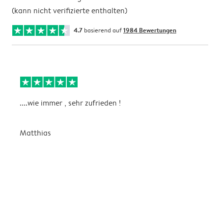
(kann nicht verifizierte enthalten)
4.7
basierend auf
1984 Bewertungen
....wie immer , sehr zufrieden !
D
Matthias