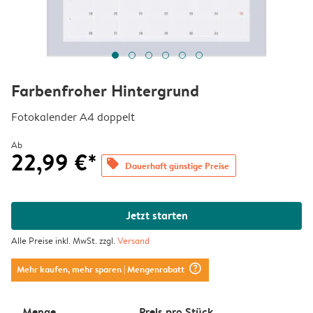
Farbenfroher Hintergrund
Fotokalender A4 doppelt
Ab
22,99 €*
offers
Dauerhaft günstige Preise
Jetzt starten
Alle Preise inkl. MwSt. zzgl.
Versand
question_mark_circle
Mehr kaufen, mehr sparen
| Mengenrabatt
Menge
Preis pro Stück