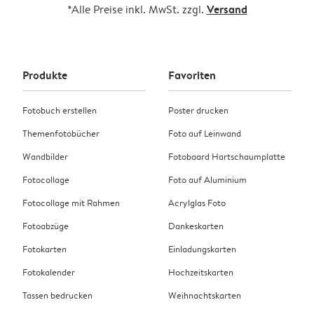
Versand
*Alle Preise inkl. MwSt. zzgl.
Produkte
Favoriten
Fotobuch erstellen
Poster drucken
Themenfotobücher
Foto auf Leinwand
Wandbilder
Fotoboard Hartschaumplatte
Fotocollage
Foto auf Aluminium
Fotocollage mit Rahmen
Acrylglas Foto
Fotoabzüge
Dankeskarten
Fotokarten
Einladungskarten
Fotokalender
Hochzeitskarten
Tassen bedrucken
Weihnachtskarten