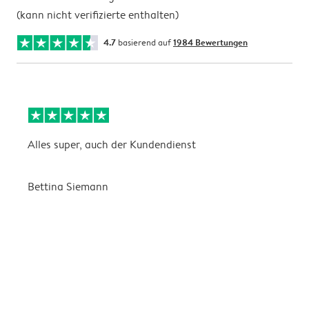
(kann nicht verifizierte enthalten)
4.7
basierend auf
1984 Bewertungen
Alles super, auch der Kundendienst
D
Bettina Siemann