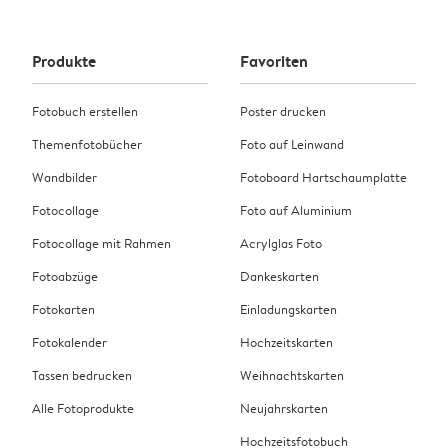
Produkte
Favoriten
Fotobuch erstellen
Poster drucken
Themenfotobücher
Foto auf Leinwand
Wandbilder
Fotoboard Hartschaumplatte
Fotocollage
Foto auf Aluminium
Fotocollage mit Rahmen
Acrylglas Foto
Fotoabzüge
Dankeskarten
Fotokarten
Einladungskarten
Fotokalender
Hochzeitskarten
Tassen bedrucken
Weihnachtskarten
Alle Fotoprodukte
Neujahrskarten
Hochzeitsfotobuch