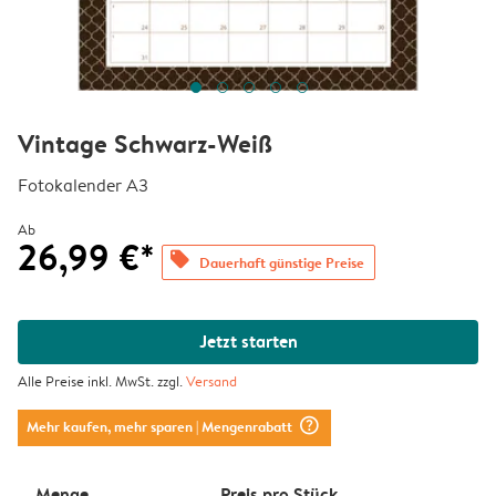
Vintage Schwarz-Weiß
Fotokalender A3
Ab
26,99 €*
offers
Dauerhaft günstige Preise
Jetzt starten
Alle Preise inkl. MwSt. zzgl.
Versand
question_mark_circle
Mehr kaufen, mehr sparen
| Mengenrabatt
Menge
Preis pro Stück