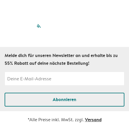
filled-pagination
outlined-paginatio
outlined-paginat
outlined-pagin
outlined-pag
outlined-p
Melde dich für unseren Newsletter an und erhalte bis zu
55% Rabatt auf deine nächste Bestellung!
Abonnieren
Versand
*Alle Preise inkl. MwSt. zzgl.